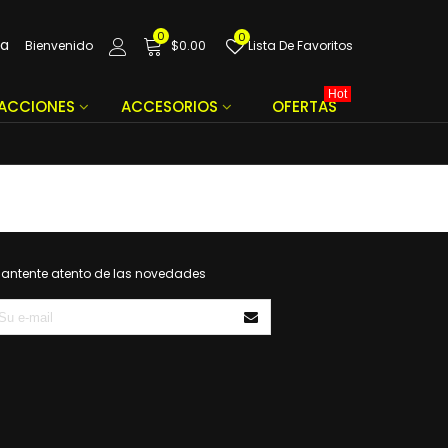
0
0
da
Bienvenido
$0.00
Lista De Favoritos
Hot
FACCIONES
ACCESORIOS
OFERTAS
antente atento de las novedades