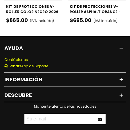
KIT DE PROTECCIONES V-
KIT DE PROTECCIONES V-
ROLLER COLOR NEGRO 2026
ROLLER ASPHALT ORANGE -
- RODILLERAS, CODERAS Y
RODILLERAS, CODERAS Y
$665.00
$665.00
(IVA incluído)
(IVA incluído)
MUÑEQUERAS
MUÑEQUERAS
AYUDA
Contáctenos
WhatsApp de Soporte
INFORMACIÓN
DESCUBRE
Mantente atento de las novedades