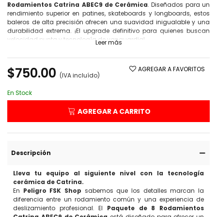
Rodamientos Catrina ABEC9 de Cerámica
. Diseñados para un
rendimiento superior en patines, skateboards y longboards, estos
baleros de alta precisión ofrecen una suavidad inigualable y una
durabilidad extrema. ¡El upgrade definitivo para quienes buscan
velocidad punta y tecnología de vanguardia!
Leer más
$750.00
AGREGAR A FAVORITOS
(IVA incluído)
En Stock
AGREGAR A CARRITO
Descripción
Lleva tu equipo al siguiente nivel con la tecnología
cerámica de Catrina.
En
Peligro FSK Shop
sabemos que los detalles marcan la
diferencia entre un rodamiento común y una experiencia de
deslizamiento profesional. El
Paquete de 8 Rodamientos
Catrina ABEC9 de Cerámica
está diseñado para ofrecer un