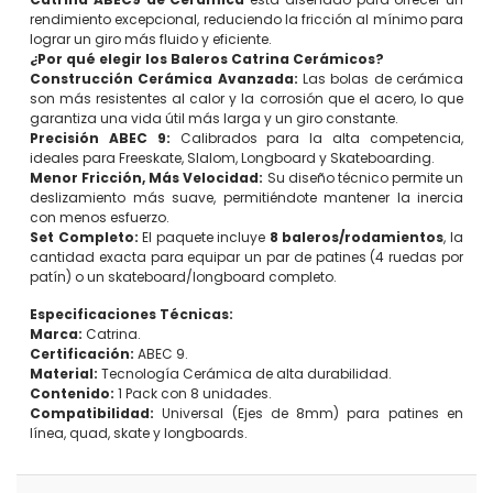
rendimiento excepcional, reduciendo la fricción al mínimo para
lograr un giro más fluido y eficiente.
¿Por qué elegir los Baleros Catrina Cerámicos?
Construcción Cerámica Avanzada:
Las bolas de cerámica
son más resistentes al calor y la corrosión que el acero, lo que
garantiza una vida útil más larga y un giro constante.
Precisión ABEC 9:
Calibrados para la alta competencia,
ideales para Freeskate, Slalom, Longboard y Skateboarding.
Menor Fricción, Más Velocidad:
Su diseño técnico permite un
deslizamiento más suave, permitiéndote mantener la inercia
con menos esfuerzo.
Set Completo:
El paquete incluye
8 baleros/rodamientos
, la
cantidad exacta para equipar un par de patines (4 ruedas por
patín) o un skateboard/longboard completo.
Especificaciones Técnicas:
Marca:
Catrina.
Certificación:
ABEC 9.
Material:
Tecnología Cerámica de alta durabilidad.
Contenido:
1 Pack con 8 unidades.
Compatibilidad:
Universal (Ejes de 8mm) para patines en
línea, quad, skate y longboards.