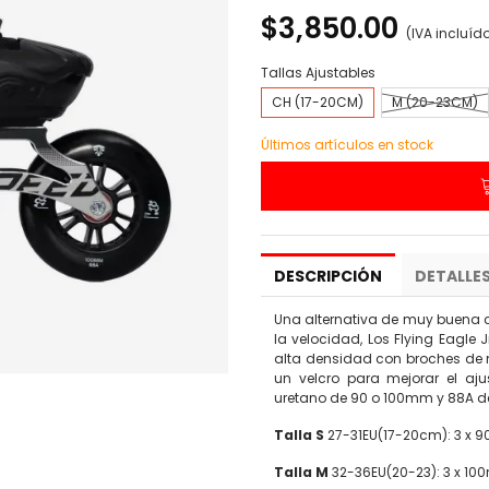
$3,850.00
(IVA incluíd
Tallas Ajustables
CH (17-20CM)
M (20-23CM)
Últimos artículos en stock
DESCRIPCIÓN
DETALLE
Una alternativa de muy buena
la velocidad, Los Flying Eagle
alta densidad con broches de m
un velcro para mejorar el aj
uretano de 90 o 100mm y 88A de
Talla S
27-31EU(17-20cm): 3 x
Talla M
32-36EU(20-23): 3 x 1