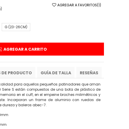
AGREGAR A FAVORITOS
(
1
)
o)
G (23-26CM)
AGREGAR A CARRITO
S DE PRODUCTO
GUÍA DE TALLA
RESEÑAS
 calidad para aquellos pequeños patinadores que aman
 Jr Serie S están compuestos de una bota de plástico de
emoria en el cuff, en el empeine broches milimétricos y
uste. Incorporan un frame de aluminio con ruedas de
 dureza y baleros abec-7.
 90mm
00mm