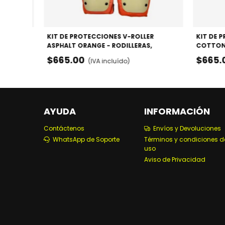
ER COLOR
KIT DE PROTECCIONES V-ROLLER
KIT DE 
DERAS Y
ASPHALT ORANGE - RODILLERAS,
COTTON 
CODERAS Y MUÑEQUERAS
CODERA
$665.00
$665.
(IVA incluído)
AYUDA
INFORMACIÓN
Contáctenos
Envíos y Devoluciones
WhatsApp de Soporte
Términos y condiciones d
uso
Aviso de Privacidad