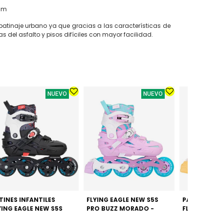
0mm
patinaje urbano ya que gracias a las características de
 del asfalto y pisos difíciles con mayor facilidad.
NUEVO
NUEVO
TINES INFANTILES
FLYING EAGLE NEW S5S
PATINES IN
YING EAGLE NEW S5S
PRO BUZZ MORADO -
FLYING EAG
O BUZZ NEGRO -
AJUSTABLES GAMA ALTA
PRO BUZZ A