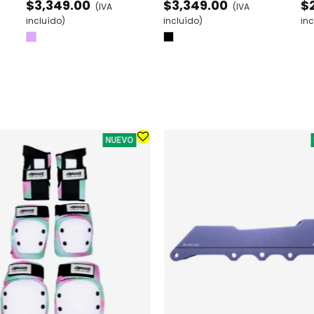
$3,349.00
$3,349.00
$
(IVA
(IVA
AJ
incluído)
incluído)
inc
Lila
Negro
NUEVO