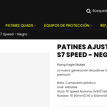
Búsque
PATINES QUADS
EQUIPOS DE PROTECCIÓN
RE
 S7 Speed - Negro
PATINES AJUS
S7 SPEED - NE
Flying Eagle Skates
La nueva generación de patines S
premium
Bota: Compuesto plástico.
Liner: extraible.
Guía: FE Speed Aluminio 3x90(Tall
Ruedas: FE 90mm(CH) o 100mm(M 