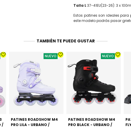
Talla L
37-41EU(23-26): 3 x 10
Estos patines son ideales para 
este modelo podrás pasar grietas
TAMBIÉN TE PUEDE GUSTAR
NUEVO
NUEVO
3
PATINES ROADSHOW M4
PATINES ROADSHOW M4
PA
 /
PRO LILA - URBANO /
PRO BLACK - URBANO /
FL
FREESKATE AVANZADO
FREESKATE AVANZADO
PR