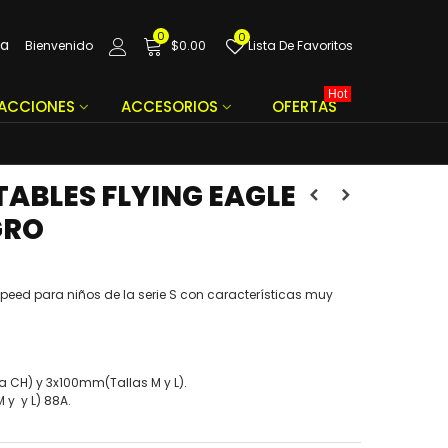
0
0
da
Bienvenido
$0.00
Lista De Favoritos
Hot
FACCIONES
ACCESORIOS
OFERTAS
TABLES FLYING EAGLE
GRO
peed para niños de la serie S con características muy
a CH) y 3x100mm(Tallas M y L).
y y L) 88A.