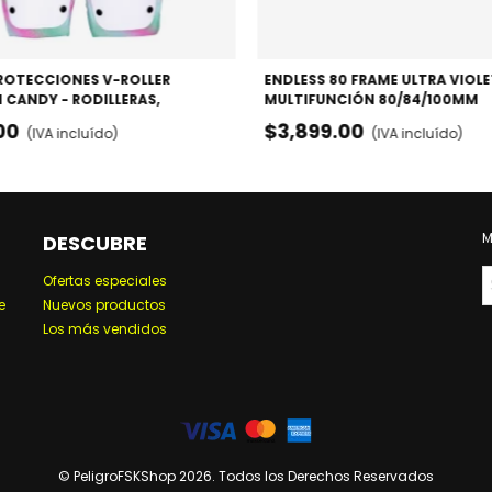
PROTECCIONES V-ROLLER
ENDLESS 80 FRAME ULTRA VIOLE
CANDY - RODILLERAS,
MULTIFUNCIÓN 80/84/100MM
S Y MUÑEQUERAS
00
$3,899.00
(IVA incluído)
(IVA incluído)
M
DESCUBRE
Ofertas especiales
e
Nuevos productos
Los más vendidos
© PeligroFSKShop 2026. Todos los Derechos Reservados