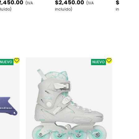
2,450.00
$2,450.00
$2,450.
(IVA
(IVA
USTABLES GAMA ALTA
AJUSTABLE
luído)
incluído)
incluído)
NUEVO
NUEVO
CASCO PR
CAMO - 
$679.