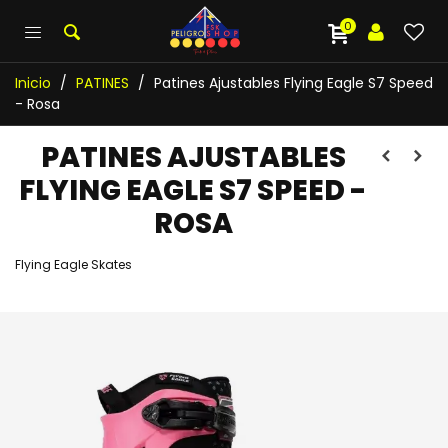
0
Inicio
/
PATINES
/
Patines Ajustables Flying Eagle S7 Speed
- Rosa
PATINES AJUSTABLES
FLYING EAGLE S7 SPEED -
ROSA
Flying Eagle Skates