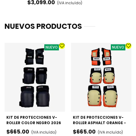
$3,099.00
(IVA incluído)
NUEVOS PRODUCTOS
NUEVO
NUEVO
KIT DE PROTECCIONES V-
KIT DE PROTECCIONES V-
ROLLER COLOR NEGRO 2026
ROLLER ASPHALT ORANGE -
- RODILLERAS, CODERAS Y
RODILLERAS, CODERAS Y
$665.00
$665.00
(IVA incluído)
(IVA incluído)
MUÑEQUERAS
MUÑEQUERAS