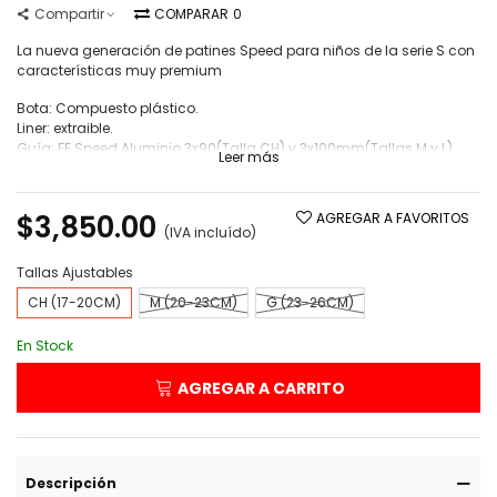
Compartir
COMPARAR
0
La nueva generación de patines Speed para niños de la serie S con
características muy premium
Bota: Compuesto plástico.
Liner: extraible.
Guía: FE Speed Aluminio 3x90(Talla CH) y 3x100mm(Tallas M y L).
Leer más
Ruedas: FE 90mm(CH) o 100mm(M y y L) 88A.
$3,850.00
AGREGAR A FAVORITOS
(IVA incluído)
Tallas Ajustables
CH (17-20CM)
M (20-23CM)
G (23-26CM)
En Stock
AGREGAR A CARRITO
Descripción