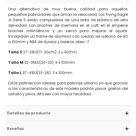
Una alternativa de muy buena calidad para aquellos
pequeños patinadores que aman la velocidad, Los Flying Eagle
Jr Serie S están compuestos de una bota de plástico de alta
densidad con broches de memoria en el cuff, en el empeine
broches milimétricos y un velcro para mejorar el ajuste.
Incorporan un frame de aluminio con ruedas de uretano de 90
o 100mm y 88A de dureza y baleros abec-7.
Talla S
27-31EU(17-20cm): 3 x 90mm
Talla M
32-36EU(20-23): 3 x 100mm
Talla L
37-41EU(23-26): 3 x 100mm
Estos patines son ideales para patinaje urbano ya que gracias
a las características de este modelo podrás pasar grietas del
asfalto y pisos difíciles con mayor facilidad.
Detalles de producto
Reseñas