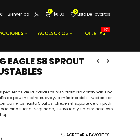
0
0
da
Bienvenido
$0.00
Lista De Favoritos
Hot
FACCIONES
ACCESORIOS
OFERTAS
G EAGLE S8 SPROUT
JUSTABLES
 los pequeños de la casa! Los S8 Sprout Pro combinan una
tín de peluche extra suave y, lo más increíble: ¡ruedas con
er con ellos hasta 5 tallas, ofrecen el soporte de un patín
 todo niño sueña. Seguridad, suavidad y un olor delicioso
Shop.
AGREGAR A FAVORITOS
o)