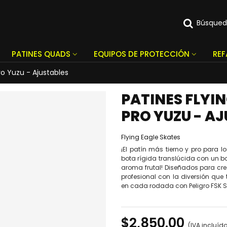
Búsque
PATINES QUADS
EQUIPOS DE PROTECCIÓN
RE
ro Yuzu - Ajustables
PATINES FLYIN
PRO YUZU - A
Flying Eagle Skates
¡El patín más tierno y pro para
bota rígida translúcida con un bo
aroma frutal! Diseñados para crec
profesional con la diversión que
en cada rodada con Peligro FSK 
$2,850.00
(IVA incluíd