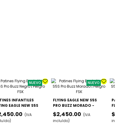
NUEVO
NUEVO
TINES INFANTILES
FLYING EAGLE NEW S5S
PATINES IN
YING EAGLE NEW S5S
PRO BUZZ MORADO -
FLYING EAG
O BUZZ NEGRO -
AJUSTABLES GAMA ALTA
PRO BUZZ A
2,450.00
$2,450.00
$2,450.
(IVA
(IVA
USTABLES GAMA ALTA
AJUSTABLE
luído)
incluído)
incluído)