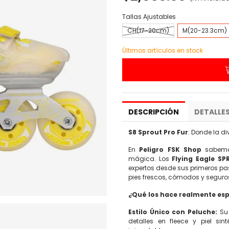
Tallas Ajustables
CH(17-20cm)
M(20-23.3cm)
Últimos artículos en stock
DESCRIPCIÓN
DETALLE
S8 Sprout Pro Fur
: Donde la di
En
Peligro FSK Shop
sabemos
mágica. Los
Flying Eagle S
expertos desde sus primeros p
pies frescos, cómodos y seguro
¿Qué los hace realmente esp
Estilo Único con Peluche:
Su 
detalles en fleece y piel si