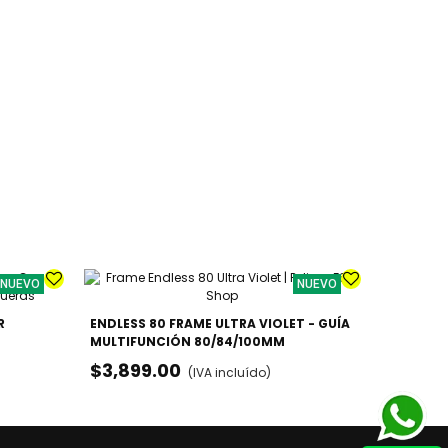
NUEVO
NUEVO
R
ENDLESS 80 FRAME ULTRA VIOLET - GUÍA
PATINES 
MULTIFUNCIÓN 80/84/100MM
URBANO /
$3,899.00
$3,099
(IVA incluído)