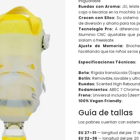
inigualable.
Ruedas con Aroma:
¡Sí, leís
caja o llevarlos en la mochila. 
Crecen con Ellos:
Su sistema d
de diversión y ahorro para los p
Tecnología Pro:
A diferencia
Aluminio CNC ajustable que pe
slalom o freeskate.
Ajuste de Memoria:
Broches
facilitando que los niños se los
Especificaciones Técnicas:
Bota:
Rígida translúcida (Soport
Botín:
Removible, lavable y ult
Ruedas:
Scented High Rebound
Rodamientos:
ABEC 7 Chrome.
Freno:
Universal incluido (des
100% Vegan Friendly.
Guía de tallas
Los patines cuentan con sistema
EU 27–31
— longitud del pie: 1
EU 32–36
— longitud del pie: 2