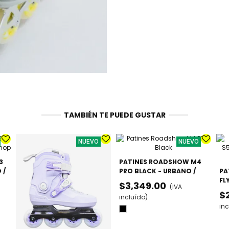
TAMBIÉN TE PUEDE GUSTAR
NUEVO
NUEVO
3
PATINES ROADSHOW M4
 /
PRO BLACK - URBANO /
PA
FREESKATE AVANZADO
FL
$3,349.00
(IVA
PR
$
incluído)
AJ
inc
Negro