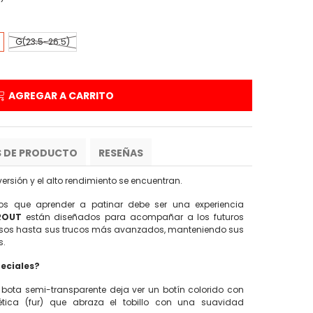
G(23.5-26.5)
AGREGAR A CARRITO
S DE PRODUCTO
RESEÑAS
versión y el alto rendimiento se encuentran.
 que aprender a patinar debe ser una experiencia
PROUT
están diseñados para acompañar a los futuros
asos hasta sus trucos más avanzados, manteniendo sus
s.
eciales?
bota semi-transparente deja ver un botín colorido con
ntética (fur) que abraza el tobillo con una suavidad