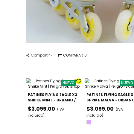
Compartir
COMPARAR
0
NUEVO
NUEVO
PATINES FLYING EAGLE X3
PATINES FLYING EAGLE X
SHRIKE MINT - URBANO /
SHRIKE MALVA - URBANO
FREESKATE (DOBLE TALLA)
FREESKATE
$3,099.00
$3,099.00
(IVA
(IVA
incluído)
incluído)
Lila