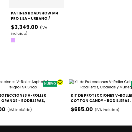
PATINES ROADSHOW M4
PRO LILA - URBANO /
FREESKATE AVANZADO
$3,349.00
(IVA
incluído)
Lila
NUEVO
PROTECCIONES V-ROLLER
KIT DE PROTECCIONES V-ROLLE
 ORANGE - RODILLERAS,
COTTON CANDY - RODILLERAS,
S Y MUÑEQUERAS
CODERAS Y MUÑEQUERAS
00
$665.00
(IVA incluído)
(IVA incluído)