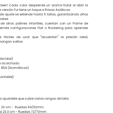
te bien! Cada color desprende un aroma frutal al abrir la
La versión Fur tiene un toque a Rosas Asiáticas.
e ajuste se extiende hasta 5 tallas, garantizando años
adres.
 de otros patines infantiles, cuentan con un Frame de
rmite configuraciones Flat o Rockering para aprender
 fáciles de usar que "recuerdan" la presión ideal,
 pongan solitos.
e total).
ra acolchado.
 85A (Aromáticas).
montable).
 ajustable que cubre varios rangos de talla:
7 a 20 cm - Ruedas 64/62mm.
0 a 23.3 cm - Ruedas 72/70mm.