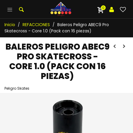
0
Inicio
/
REFACCIONES
/
Baleros Peligro ABEC9 Pro
Skatecross - Core 1.0 (Pack con 16 piezas)
BALEROS PELIGRO ABEC9
PRO SKATECROSS -
CORE 1.0 (PACK CON 16
PIEZAS)
Peligro Skates