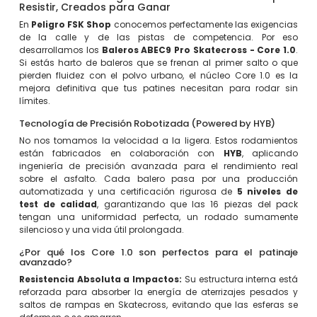
Resistir, Creados para Ganar
En
Peligro FSK Shop
conocemos perfectamente las exigencias
de la calle y de las pistas de competencia. Por eso
desarrollamos los
Baleros ABEC9 Pro Skatecross - Core 1.0
.
Si estás harto de baleros que se frenan al primer salto o que
pierden fluidez con el polvo urbano, el núcleo Core 1.0 es la
mejora definitiva que tus patines necesitan para rodar sin
límites.
Tecnología de Precisión Robotizada (Powered by HYB)
No nos tomamos la velocidad a la ligera. Estos rodamientos
están fabricados en colaboración con
HYB
, aplicando
ingeniería de precisión avanzada para el rendimiento real
sobre el asfalto. Cada balero pasa por una producción
automatizada y una certificación rigurosa de
5 niveles de
test de calidad
, garantizando que las 16 piezas del pack
tengan una uniformidad perfecta, un rodado sumamente
silencioso y una vida útil prolongada.
¿Por qué los Core 1.0 son perfectos para el patinaje
avanzado?
Resistencia Absoluta a Impactos:
Su estructura interna está
reforzada para absorber la energía de aterrizajes pesados y
saltos de rampas en Skatecross, evitando que las esferas se