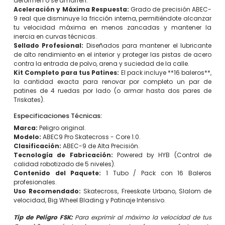
deformen o se amarren.
Aceleración y Máxima Respuesta:
Grado de precisión ABEC-
9 real que disminuye la fricción interna, permitiéndote alcanzar
tu velocidad máxima en menos zancadas y mantener la
inercia en curvas técnicas.
Sellado Profesional:
Diseñados para mantener el lubricante
de alto rendimiento en el interior y proteger las pistas de acero
contra la entrada de polvo, arena y suciedad de la calle.
Kit Completo para tus Patines:
El pack incluye **16 baleros**,
la cantidad exacta para renovar por completo un par de
patines de 4 ruedas por lado (o armar hasta dos pares de
Triskates).
Especificaciones Técnicas:
Marca:
Peligro original.
Modelo:
ABEC9 Pro Skatecross - Core 1.0.
Clasificación:
ABEC-9 de Alta Precisión.
Tecnología de Fabricación:
Powered by HYB (Control de
calidad robotizado de 5 niveles).
Contenido del Paquete:
1 Tubo / Pack con 16 Baleros
profesionales.
Uso Recomendado:
Skatecross, Freeskate Urbano, Slalom de
velocidad, Big Wheel Blading y Patinaje Intensivo.
Tip de Peligro FSK:
Para exprimir al máximo la velocidad de tus