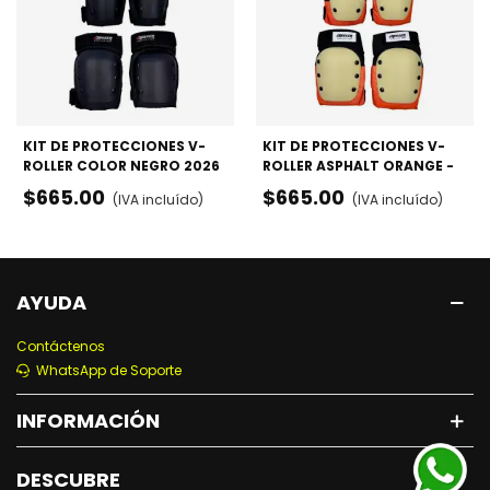
KIT DE PROTECCIONES V-
KIT DE PROTECCIONES V-
ROLLER COLOR NEGRO 2026
ROLLER ASPHALT ORANGE -
- RODILLERAS, CODERAS Y
RODILLERAS, CODERAS Y
$665.00
$665.00
(IVA incluído)
(IVA incluído)
MUÑEQUERAS
MUÑEQUERAS
AYUDA
Contáctenos
WhatsApp de Soporte
INFORMACIÓN
DESCUBRE