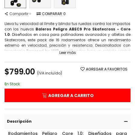
Compartir
COMPARAR
0
Lleva tu velocidad al límite y blinda tus ruedas contra los impactos
con los nuevos
Baleros Peligro ABEC9 Pro Skatecross - Core
1.0
. Diseñados en casa para patinadores avanzados y atletas de
Skatecross, este pack de 16 rodamientos ofrece un rendimiento
extremo en velocidad, precisión y resistencia. Desarrollados con
tecnología
Powered by HYB
y certificados bajo un estricto control
Leer más
de calidad de 5 niveles, son la pieza clave para ganar valiosos
segundos en cada sprint, salto y curva cerrada.
$799.00
AGREGAR A FAVORITOS
(IVA incluído)
En Stock
AGREGAR A CARRITO
Descripción
Rodamientos Peligro Core 1.0: Diseñados para