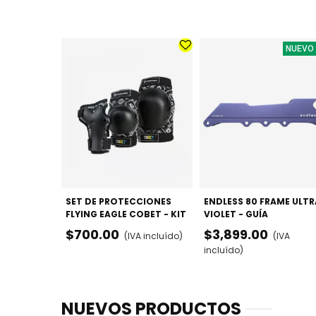
NUEVO
SET DE PROTECCIONES
ENDLESS 80 FRAME ULTR
FLYING EAGLE COBET - KIT
VIOLET - GUÍA
COMPLETO (MUÑECAS,
MULTIFUNCIÓN
$700.00
$3,899.00
(IVA incluído)
(IVA
CODOS Y RODILLAS)
80/84/100MM
incluído)
NUEVOS PRODUCTOS