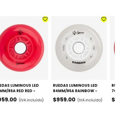
EDAS LUMINOUS LED
RUEDAS LUMINOUS LED
RUEDAS LU
MM/85A RED RED -
84MM/85A RAINBOW -
76MM/85A 
CK X4
PACK X4
PACK X4
959.00
$959.00
$799.00
(IVA incluído)
(IVA incluído)