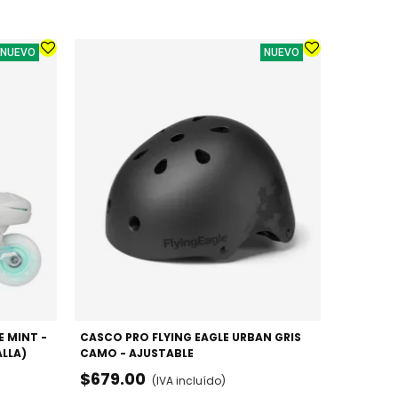
NUEVO
NUEVO
CASCO P
STARS - 
$679.
E MINT -
CASCO PRO FLYING EAGLE URBAN GRIS
ALLA)
CAMO - AJUSTABLE
$679.00
(IVA incluído)