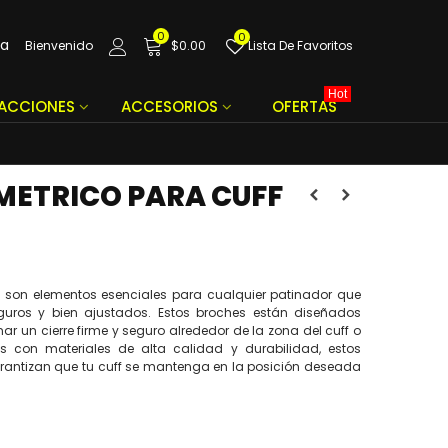
0
0
da
Bienvenido
$0.00
Lista De Favoritos
Hot
FACCIONES
ACCESORIOS
OFERTAS
METRICO PARA CUFF
s son elementos esenciales para cualquier patinador que
uros y bien ajustados. Estos broches están diseñados
 un cierre firme y seguro alrededor de la zona del cuff o
s con materiales de alta calidad y durabilidad, estos
arantizan que tu cuff se mantenga en la posición deseada