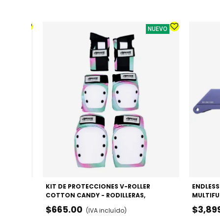
NUEVO
NUEVO
ER
KIT DE PROTECCIONES V-ROLLER
ENDLESS
,
COTTON CANDY - RODILLERAS,
MULTIFU
CODERAS Y MUÑEQUERAS
$665.00
$3,89
(IVA incluído)