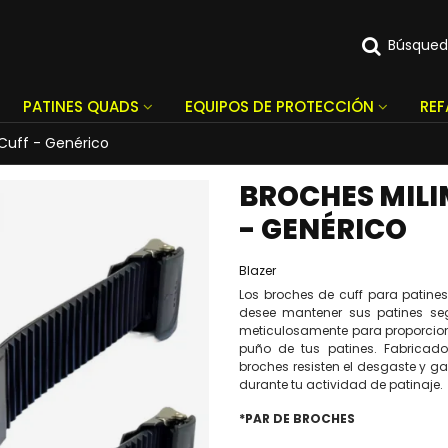
Búsque
PATINES QUADS
EQUIPOS DE PROTECCIÓN
RE
Cuff - Genérico
BROCHES MILI
- GENÉRICO
Blazer
Los broches de cuff para patine
desee mantener sus patines seg
meticulosamente para proporcionar
puño de tus patines. Fabricado
broches resisten el desgaste y g
durante tu actividad de patinaje.
*PAR DE BROCHES