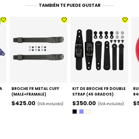
TAMBIÉN TE PUEDE GUSTAR
A
BROCHE FR METAL CUFF
KIT DE BROCHE FR DOUBLE
RU
(MALE+FRAMALE)
STRAP (45 GRADOS)
84
PA
$425.00
$350.00
$
(IVA incluído)
(IVA incluído)
Negro
Púrpura
Sands