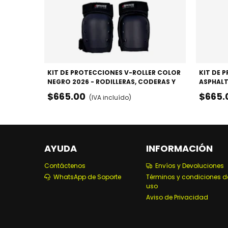
KIT DE PROTECCIONES V-ROLLER COLOR
KIT DE 
NEGRO 2026 - RODILLERAS, CODERAS Y
ASPHALT
MUÑEQUERAS
CODERA
$665.00
$665.
(IVA incluído)
AYUDA
INFORMACIÓN
Contáctenos
Envíos y Devoluciones
WhatsApp de Soporte
Términos y condiciones d
uso
Aviso de Privacidad