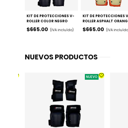
KIT DE PROTECCIONES V-
KIT DE PROTECCIONES 
ROLLER COLOR NEGRO
ROLLER ASPHALT ORANG
2026 - RODILLERAS,
- RODILLERAS, CODERAS
$665.00
$665.00
(IVA incluído)
(IVA incluíd
CODERAS Y MUÑEQUERAS
MUÑEQUERAS
NUEVOS PRODUCTOS
NUEVO
NUEVO
LA -
DO
Lila