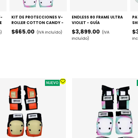
V-
KIT DE PROTECCIONES V-
ENDLESS 80 FRAME ULTRA
PA
E
ROLLER COTTON CANDY -
VIOLET - GUÍA
SH
 Y
RODILLERAS, CODERAS Y
MULTIFUNCIÓN
FR
$665.00
$3,899.00
$
o)
(IVA incluído)
(IVA
MUÑEQUERAS
80/84/100MM
incluído)
inc
NUEVO