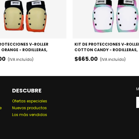
PROTECCIONES V-ROLLER
KIT DE PROTECCIONES V-ROLLE
 ORANGE - RODILLERAS,
COTTON CANDY - RODILLERAS,
S Y MUÑEQUERAS
CODERAS Y MUÑEQUERAS
00
$665.00
(IVA incluído)
(IVA incluído)
M
DESCUBRE
Ofertas especiales
e
Nuevos productos
Los más vendidos