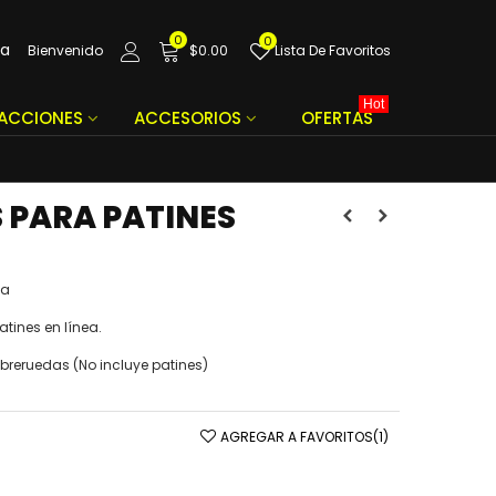
0
0
da
Bienvenido
$0.00
Lista De Favoritos
Hot
FACCIONES
ACCESORIOS
OFERTAS
 PARA PATINES
ea
tines en línea.
breruedas (No incluye patines)
AGREGAR A FAVORITOS
(
1
)