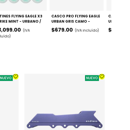
TINES FLYING EAGLE X3
CASCO PRO FLYING EAGLE
CASCO PRO
RIKE MINT - URBANO /
URBAN GRIS CAMO -
URBAN WHI
EESKATE (DOBLE TALLA)
AJUSTABLE
AJUSTABLE
3,099.00
$679.00
$679.00
(IVA
(IVA incluído)
luído)
NUEVO
NUEVO
PATINES 
URBANO /
$3,099