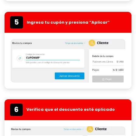
5
Ingresa tu cupón y presiona “Aplicar”
6
Verifica que el descuento esté aplicado