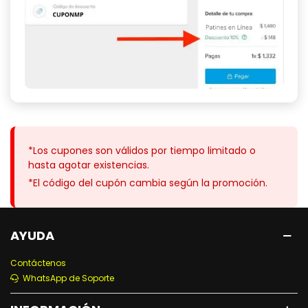
*Los cupones son válidos por tiempo limitado o
hasta agotar existencias.
*El código del cupón cambia según la promoción.
AYUDA
Contáctenos
WhatsApp de Soporte