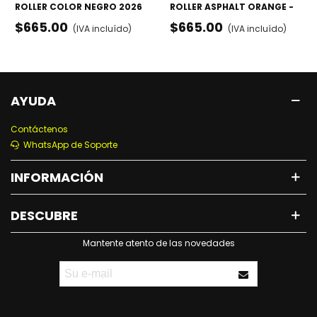
ROLLER COLOR NEGRO 2026
ROLLER ASPHALT ORANGE -
- RODILLERAS, CODERAS Y
RODILLERAS, CODERAS Y
$665.00
$665.00
(IVA incluído)
(IVA incluído)
MUÑEQUERAS
MUÑEQUERAS
AYUDA
Contáctenos
WhatsApp de Soporte
INFORMACIÓN
DESCUBRE
Mantente atento de las novedades