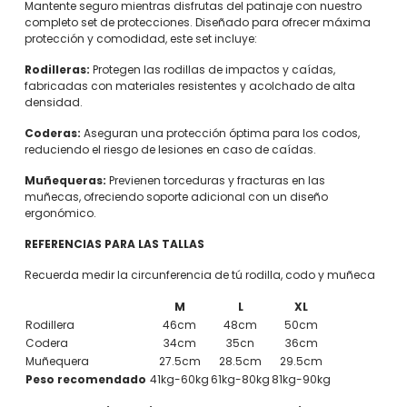
Mantente seguro mientras disfrutas del patinaje con nuestro
completo set de protecciones. Diseñado para ofrecer máxima
protección y comodidad, este set incluye:
Rodilleras:
Protegen las rodillas de impactos y caídas,
fabricadas con materiales resistentes y acolchado de alta
densidad.
Coderas:
Aseguran una protección óptima para los codos,
reduciendo el riesgo de lesiones en caso de caídas.
Muñequeras:
Previenen torceduras y fracturas en las
muñecas, ofreciendo soporte adicional con un diseño
ergonómico.
REFERENCIAS PARA LAS TALLAS
Recuerda medir la circunferencia de tú rodilla, codo y muñeca
M
L
XL
Rodillera
46cm
48cm
50cm
Codera
34cm
35cn
36cm
Muñequera
27.5cm
28.5cm
29.5cm
Peso recomendado
41kg-60kg
61kg-80kg
81kg-90kg