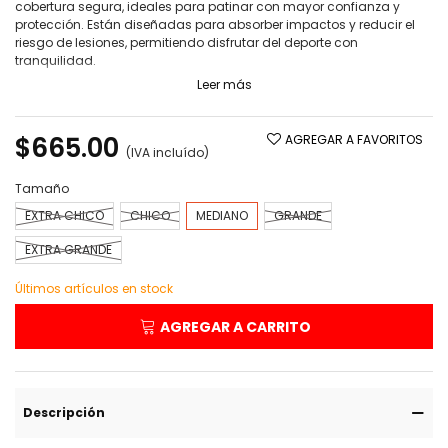
cobertura segura, ideales para patinar con mayor confianza y
protección. Están diseñadas para absorber impactos y reducir el
riesgo de lesiones, permitiendo disfrutar del deporte con
tranquilidad.
Leer más
Fabricadas con materiales duraderos y de alta calidad, combinan
funcionalidad y estilo, ofreciendo diseños modernos que se
adaptan a tu equipo y personalidad mientras practicas tus
$665.00
AGREGAR A FAVORITOS
actividades favoritas.
(IVA incluído)
Tamaño
EXTRA CHICO
CHICO
MEDIANO
GRANDE
EXTRA GRANDE
Últimos artículos en stock
AGREGAR A CARRITO
Descripción