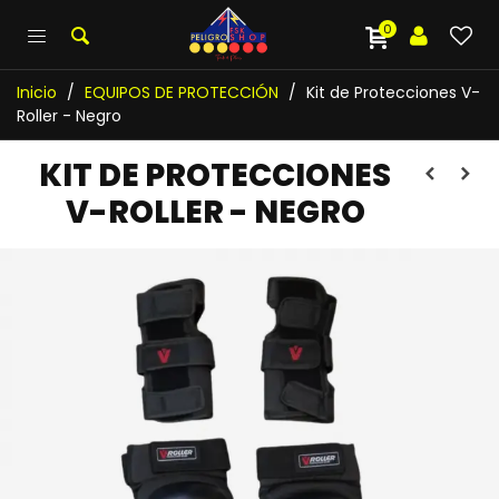
0
Inicio
/
EQUIPOS DE PROTECCIÓN
/
Kit de Protecciones V-
Roller - Negro
KIT DE PROTECCIONES
V-ROLLER - NEGRO