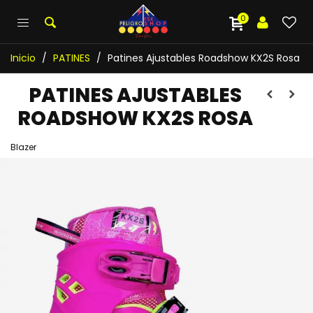
0
Inicio
/
PATINES
/
Patines Ajustables Roadshow KX2S Rosa
PATINES AJUSTABLES
ROADSHOW KX2S ROSA
Blazer