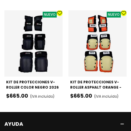
NUEVO
NUEVO
KIT DE PROTECCIONES V-
KIT DE PROTECCIONES V-
ROLLER COLOR NEGRO 2026
ROLLER ASPHALT ORANGE -
- RODILLERAS, CODERAS Y
RODILLERAS, CODERAS Y
$665.00
$665.00
(IVA incluído)
(IVA incluído)
MUÑEQUERAS
MUÑEQUERAS
AYUDA