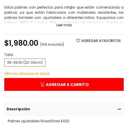
Estos patines son perfectos para niñ@s que están comenzando a
patinar, ya que están fabricados con materiales resistentes, los
patines también son ajustables a diferentes tallas. Equipados con
baleros ABEC-7, ruedas 85A y un frame de aluminio, ofrecen la
Leer más
resistencia necesaria para soportar saltos y frenos.
$1,980.00
AGREGAR A FAVORITOS
(IVA incluído)
Talla
36-39 EU (22-24cm)
Últimos artículos en stock
AGREGAR A CARRITO
Descripción
Patines ajustables RoadShow KX2D