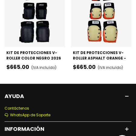
KIT DE PROTECCIONES V-
KIT DE PROTECCIONES V-
ROLLER COLOR NEGRO 2026
ROLLER ASPHALT ORANGE -
- RODILLERAS, CODERAS Y
RODILLERAS, CODERAS Y
$665.00
$665.00
(IVA incluído)
(IVA incluído)
MUÑEQUERAS
MUÑEQUERAS
AYUDA
Contáctenos
WhatsApp de Soporte
INFORMACIÓN