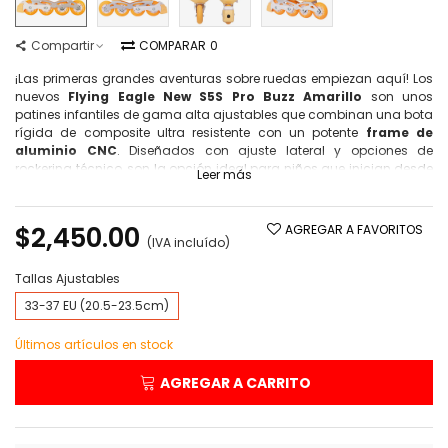
Compartir
COMPARAR
0
¡Las primeras grandes aventuras sobre ruedas empiezan aquí! Los
nuevos
Flying Eagle New S5S Pro Buzz Amarillo
son unos
patines infantiles de gama alta ajustables que combinan una bota
rígida de composite ultra resistente con un potente
frame de
aluminio CNC
. Diseñados con ajuste lateral y opciones de
rockering técnico, son la opción ideal para niños que inician desde
Leer más
cero o jóvenes patinadores que buscan perfeccionar su técnica
con total estabilidad.
$2,450.00
AGREGAR A FAVORITOS
(IVA incluído)
Tallas Ajustables
33-37 EU (20.5-23.5cm)
Últimos artículos en stock
AGREGAR A CARRITO