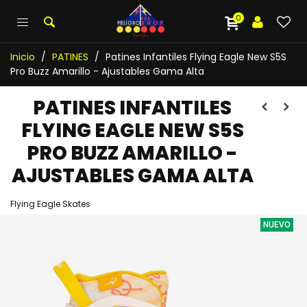
0
Inicio
/
PATINES
/
Patines Infantiles Flying Eagle New S5S
Pro Buzz Amarillo - Ajustables Gama Alta
PATINES INFANTILES
FLYING EAGLE NEW S5S
PRO BUZZ AMARILLO -
AJUSTABLES GAMA ALTA
Flying Eagle Skates
NUEVO