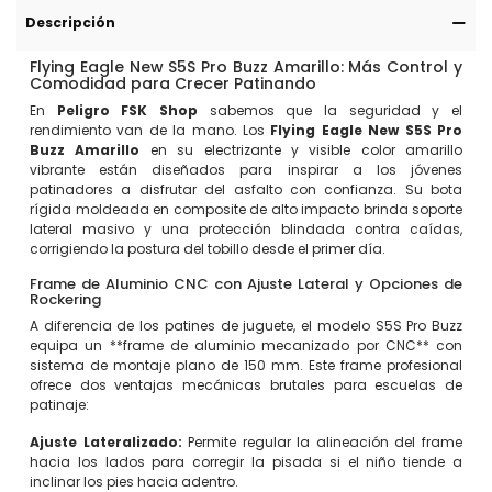
Descripción
Flying Eagle New S5S Pro Buzz Amarillo: Más Control y
Comodidad para Crecer Patinando
En
Peligro FSK Shop
sabemos que la seguridad y el
rendimiento van de la mano. Los
Flying Eagle New S5S Pro
Buzz Amarillo
en su electrizante y visible color amarillo
vibrante están diseñados para inspirar a los jóvenes
patinadores a disfrutar del asfalto con confianza. Su bota
rígida moldeada en composite de alto impacto brinda soporte
lateral masivo y una protección blindada contra caídas,
corrigiendo la postura del tobillo desde el primer día.
Frame de Aluminio CNC con Ajuste Lateral y Opciones de
Rockering
A diferencia de los patines de juguete, el modelo S5S Pro Buzz
equipa un **frame de aluminio mecanizado por CNC** con
sistema de montaje plano de 150 mm. Este frame profesional
ofrece dos ventajas mecánicas brutales para escuelas de
patinaje:
Ajuste Lateralizado:
Permite regular la alineación del frame
hacia los lados para corregir la pisada si el niño tiende a
inclinar los pies hacia adentro.