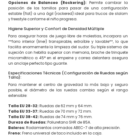
Opciones de Balanceo (Rockering):
Permite cambiar la
posición de los tornillos para pasar de una configuración
estable (flat) a una ágil (rockered) ideal para trucos de slalom
y freestyle conforme el niño progresa.
Higiene Superior y Confort de Densidad Múltiple
Para asegurar horas de juego libre de molestias, incorpora un
**forro interior (liner) transpirable, extraíble y lavable**, lo que
facilita enormemente la limpieza del sudor. Su triple sistema de
sujeción con hebilla superior con memoria, broche de trinquete
micrométrico a 45° en el empeine y correa delantera asegura
un anclaje perfecto tipo guante.
Especificaciones Técnicas (Configuración de Ruedas según
Talla):
Para mantener el centro de gravedad lo más bajo y seguro
posible, el diámetro de las ruedas cambia según el rango
extensible:
Talla EU 28-32:
Ruedas de 62 mm y 64 mm.
Talla EU 33-37:
Ruedas de 70 mm y 72 mm.
Talla EU 38-42:
Ruedas de 74 mm y 76 mm.
Dureza de Ruedas:
Poliuretano SHR de 85A.
Baleros:
Rodamientos cromados ABEC-7 de alta precisión.
Freno:
Freno universal de taco incluido en la caja.