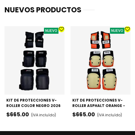
NUEVOS PRODUCTOS
NUEVO
NUEVO
KIT DE PROTECCIONES V-
KIT DE PROTECCIONES V-
ROLLER COLOR NEGRO 2026
ROLLER ASPHALT ORANGE -
- RODILLERAS, CODERAS Y
RODILLERAS, CODERAS Y
$665.00
$665.00
(IVA incluído)
(IVA incluído)
MUÑEQUERAS
MUÑEQUERAS