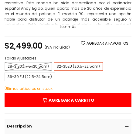
recreativo. Este modelo ha sido desarrollado por el patinador
español Andy Egido, quien aporta más de 20 años de experiencia
en el mundo del patinaje. El modelo RSJ representa una opción
fiable para disfrutar de un patinaje más accesible, seguro y
saludable. Está fabricado con materiales de alta calidad,
Leer más
ensamblados con tornillos para facilitar su mantenimiento y
prolongar la vida útil del producto.
$2,499.00
AGREGAR A FAVORITOS
(IVA incluído)
Tallas Ajustables
28-31EU (17.5-20.5cm)
32-35EU (20.5-22.5cm)
36-39 EU (22.5-24.5cm)
Últimos artículos en stock
AGREGAR A CARRITO
Descripción