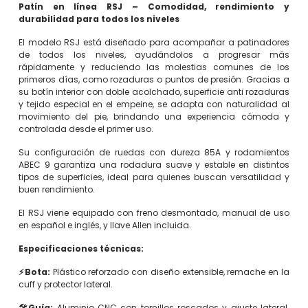
Patín en línea RSJ – Comodidad, rendimiento y
durabilidad para todos los niveles
El modelo RSJ está diseñado para acompañar a patinadores
de todos los niveles, ayudándolos a progresar más
rápidamente y reduciendo las molestias comunes de los
primeros días, como rozaduras o puntos de presión. Gracias a
su botín interior con doble acolchado, superficie anti rozaduras
y tejido especial en el empeine, se adapta con naturalidad al
movimiento del pie, brindando una experiencia cómoda y
controlada desde el primer uso.
Su configuración de ruedas con dureza 85A y rodamientos
ABEC 9 garantiza una rodadura suave y estable en distintos
tipos de superficies, ideal para quienes buscan versatilidad y
buen rendimiento.
El RSJ viene equipado con freno desmontado, manual de uso
en español e inglés, y llave Allen incluida.
Especificaciones técnicas:
⚡Bota:
Plástico reforzado con diseño extensible, remache en la
cuff y protector lateral.
🛠️Guía:
Aluminio CNC con tornillos roscados y ajuste lateral.