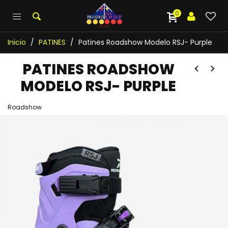
0
Inicio
/
PATINES
/
Patines Roadshow Modelo RSJ- Purple
PATINES ROADSHOW
MODELO RSJ- PURPLE
Roadshow