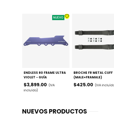
NUEVO
ENDLESS 80 FRAME ULTRA
BROCHE FR METAL CUFF
VIOLET - GUÍA
(MALE+FRAMALE)
MULTIFUNCIÓN
$3,899.00
$425.00
(IVA
(IVA incluíd
80/84/100MM
incluído)
NUEVOS PRODUCTOS