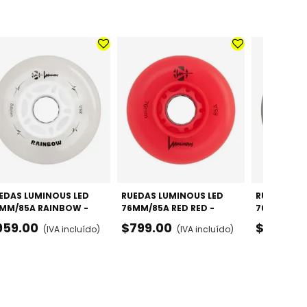
EDAS LUMINOUS LED
RUEDAS LUMINOUS LED
RUEDAS LU
MM/85A RAINBOW -
76MM/85A RED RED -
76MM/85A 
CK X4
PACK X4
PACK X4
959.00
$799.00
$799.00
(IVA incluído)
(IVA incluído)