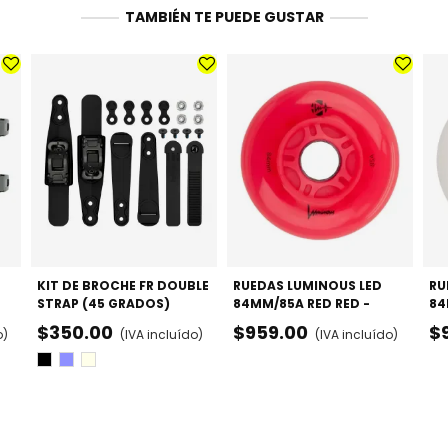
TAMBIÉN TE PUEDE GUSTAR
KIT DE BROCHE FR DOUBLE
RUEDAS LUMINOUS LED
RU
STRAP (45 GRADOS)
84MM/85A RED RED -
84
PACK X4
PA
$350.00
$959.00
$
o)
(IVA incluído)
(IVA incluído)
Negro
Púrpura
Sands