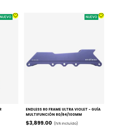
NUEVO
NUEVO
PATINES 
URBANO /
$3,099
R
ENDLESS 80 FRAME ULTRA VIOLET - GUÍA
MULTIFUNCIÓN 80/84/100MM
$3,899.00
(IVA incluído)