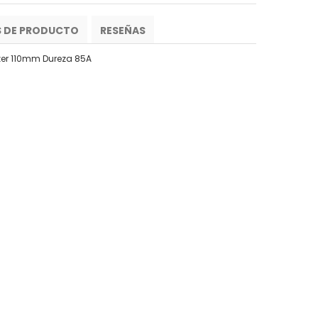
S DE PRODUCTO
RESEÑAS
er 110mm Dureza 85A