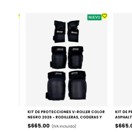
NUEVO
NUEVO
O DE
KIT DE PROTECCIONES V-ROLLER COLOR
KIT DE 
ISMO
NEGRO 2026 - RODILLERAS, CODERAS Y
ASPHALT
MUÑEQUERAS
CODERA
$665.00
$665.
(IVA incluído)