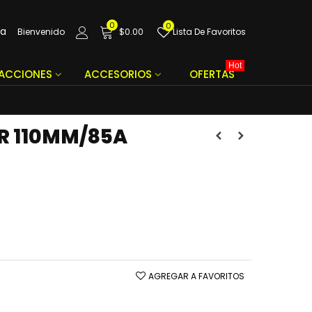
0
0
da
Bienvenido
$0.00
Lista De Favoritos
Hot
FACCIONES
ACCESORIOS
OFERTAS
R 110MM/85A
AGREGAR A FAVORITOS