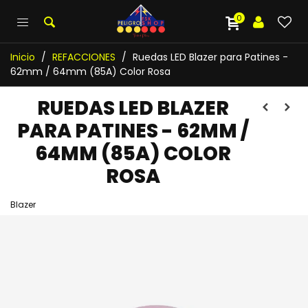
0
Inicio
/
REFACCIONES
/
Ruedas LED Blazer para Patines -
62mm / 64mm (85A) Color Rosa
RUEDAS LED BLAZER
PARA PATINES - 62MM /
64MM (85A) COLOR
ROSA
Blazer