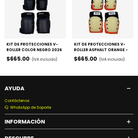
KIT DE PROTECCIONES V-
KIT DE PROTECCIONES V-
ROLLER COLOR NEGRO 2026
ROLLER ASPHALT ORANGE -
- RODILLERAS, CODERAS Y
RODILLERAS, CODERAS Y
$665.00
$665.00
(IVA incluído)
(IVA incluído)
MUÑEQUERAS
MUÑEQUERAS
AYUDA
Contáctenos
WhatsApp de Soporte
INFORMACIÓN