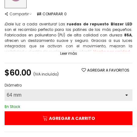
Compartir
COMPARAR
0
¡Dale luz a cada aventura! Las
ruedas de repuesto Blazer LED
son el recambio perfecto para los patines de los más pequeños.
Fabricadas en poliuretano (PU) de alta calidad con dureza
85A
,
ofrecen un deslizamiento suave y seguro. Gracias a sus luces
integradas que se activan con el movimiento, mejoran la
visibilidad y el estilo de cualquier patín infantil.
Venta por unidad
.
Leer más
$60.00
AGREGAR A FAVORITOS
(IVA incluído)
Diámetro
En Stock
AGREGAR A CARRITO