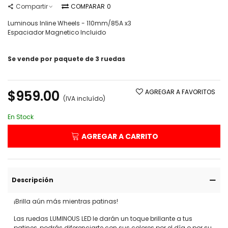
Compartir
COMPARAR
0
Luminous Inline Wheels - 110mm/85A x3
Espaciador Magnetico Incluido
Se vende por paquete de 3 ruedas
Leer más
$959.00
AGREGAR A FAVORITOS
(IVA incluído)
En Stock
AGREGAR A CARRITO
Descripción
¡Brilla aún más mientras patinas!
Las ruedas LUMINOUS LED le darán un toque brillante a tus
patines, podrás diferenciarte con sus colores por el día o por su