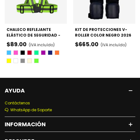
CHALECO REFLEJANTE
KIT DE PROTECCIONES V-
ELÁSTICO DE SEGURIDAD -
ROLLER COLOR NEGRO 2026
PATINAJE Y CICLISMO
- RODILLERAS, CODERAS Y
$89.00
$665.00
(IVA incluído)
(IVA incluído)
MUÑEQUERAS
Azul
Rosa
Negro
Rojo
Verde
Morado
Azul
Naraja
Marino
Amarillo
Blanco
Gris
Beige
Fosforescente
AYUDA
Contáctenos
WhatsApp de Soporte
INFORMACIÓN