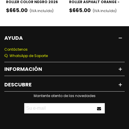
ROLLER COLOR NEGRO 2026
ROLLER ASPHALT ORANGE -
- RODILLERAS, CODERAS Y
RODILLERAS, CODERAS Y
$665.00
$665.00
(IVA incluído)
(IVA incluído)
MUÑEQUERAS
MUÑEQUERAS
AYUDA
Contáctenos
WhatsApp de Soporte
INFORMACIÓN
DESCUBRE
Mantente atento de las novedades