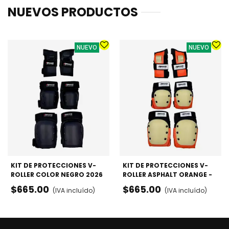
NUEVOS PRODUCTOS
NUEVO
NUEVO
KIT DE PROTECCIONES V-
KIT DE PROTECCIONES V-
ROLLER COLOR NEGRO 2026
ROLLER ASPHALT ORANGE -
- RODILLERAS, CODERAS Y
RODILLERAS, CODERAS Y
$665.00
$665.00
(IVA incluído)
(IVA incluído)
MUÑEQUERAS
MUÑEQUERAS