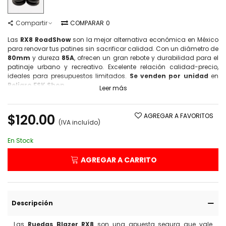
Compartir
COMPARAR
0
Las
RX8 RoadShow
son la mejor alternativa económica en México
para renovar tus patines sin sacrificar calidad. Con un diámetro de
80mm
y dureza
85A
, ofrecen un gran rebote y durabilidad para el
patinaje urbano y recreativo. Excelente relación calidad-precio,
ideales para presupuestos limitados.
Se venden por unidad
en
Peligro FSK Shop
.
Leer más
$120.00
AGREGAR A FAVORITOS
(IVA incluído)
En Stock
AGREGAR A CARRITO
Descripción
Las
Ruedas Blazer RX8
son una apuesta segura que vale