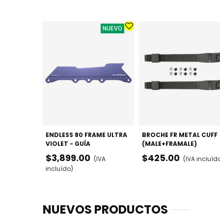
NUEVO
ENDLESS 80 FRAME ULTRA
BROCHE FR METAL CUFF
VIOLET - GUÍA
(MALE+FRAMALE)
MULTIFUNCIÓN
$3,899.00
$425.00
(IVA
(IVA incluíd
80/84/100MM
incluído)
NUEVOS PRODUCTOS