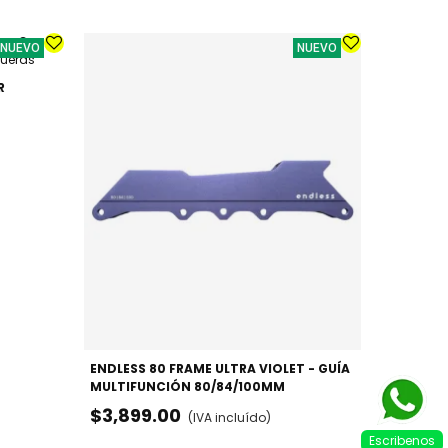
NUEVO
NUEVO
R
PATINES 
URBANO /
$3,099
ENDLESS 80 FRAME ULTRA VIOLET - GUÍA
MULTIFUNCIÓN 80/84/100MM
$3,899.00
(IVA incluído)
Escribenos