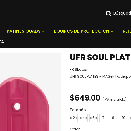
Búsque
PATINES QUADS
EQUIPOS DE PROTECCIÓN
RE
TA
UFR SOUL PLA
FR Skates
UFR SOUL PLATES - MAGENTA, dispo
$649.00
(IVA incluído)
Tamaño
2
4
6
7
8
10
Color