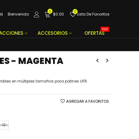
0
0
da
Bienvenido
$0.00
Lista De Favoritos
Hot
FACCIONES
ACCESORIOS
OFERTAS
TES - MAGENTA
nibles en múltiples tamaños para patines UFR.
AGREGAR A FAVORITOS
12