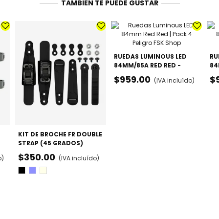
TAMBIÉN TE PUEDE GUSTAR
RUEDAS LUMINOUS LED
RU
84MM/85A RED RED -
84
PACK X4
PA
$959.00
$
(IVA incluído)
KIT DE BROCHE FR DOUBLE
STRAP (45 GRADOS)
$350.00
o)
(IVA incluído)
Negro
Púrpura
Sands