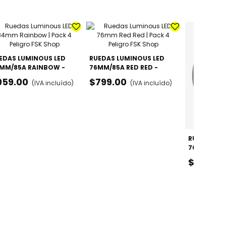
EDAS LUMINOUS LED
RUEDAS LUMINOUS LED
MM/85A RAINBOW -
76MM/85A RED RED -
CK X4
PACK X4
959.00
$799.00
(IVA incluído)
(IVA incluído)
RUEDAS LU
76MM/85A 
PACK X4
$799.00