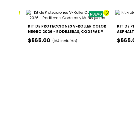
NUEVO
NUEVO
LA -
KIT DE PROTECCIONES V-ROLLER COLOR
KIT DE 
DO
NEGRO 2026 - RODILLERAS, CODERAS Y
ASPHALT
Lila
MUÑEQUERAS
CODERA
$665.00
$665.
(IVA incluído)