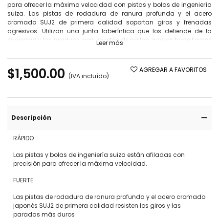
para ofrecer la máxima velocidad con pistas y bolas de ingeniería
suiza. Las pistas de rodadura de ranura profunda y el acero
cromado SUJ2 de primera calidad soportan giros y frenadas
agresivos. Utilizan una junta laberíntica que los defiende de la
suciedad y los residuos, con un retén de nailon que los hace ligeros
Leer más
y silenciosos. Totalmente reparables y prelubricados con Sonic
Super Gel.
$1,500.00
AGREGAR A FAVORITOS
(IVA incluído)
Descripción
RÁPIDO
Las pistas y bolas de ingeniería suiza están afiladas con
precisión para ofrecer la máxima velocidad.
FUERTE
Las pistas de rodadura de ranura profunda y el acero cromado
japonés SUJ2 de primera calidad resisten los giros y las
paradas más duros