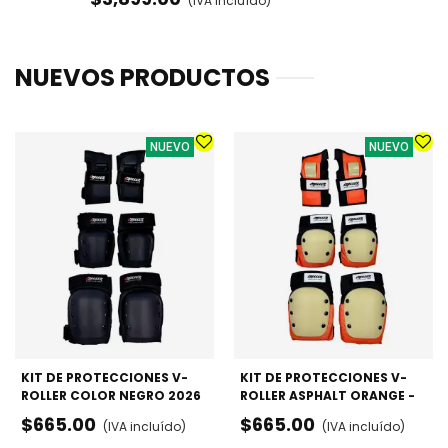
(IVA incluído)
NUEVOS PRODUCTOS
NUEVO
NUEVO
KIT DE PROTECCIONES V-
KIT DE PROTECCIONES V-
ROLLER COLOR NEGRO 2026
ROLLER ASPHALT ORANGE -
- RODILLERAS, CODERAS Y
RODILLERAS, CODERAS Y
$665.00
$665.00
(IVA incluído)
(IVA incluído)
MUÑEQUERAS
MUÑEQUERAS