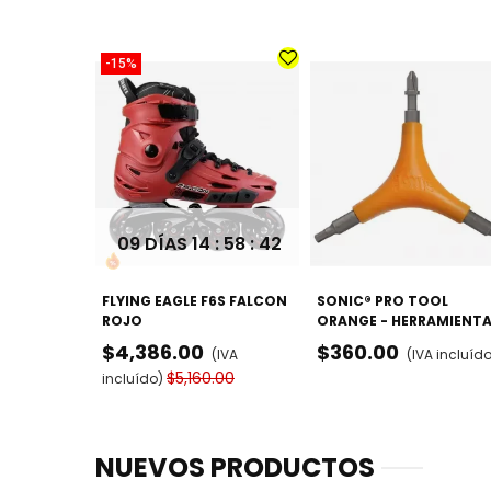
-15%
09 DÍAS
14 : 58 : 41
FLYING EAGLE F6S FALCON
SONIC® PRO TOOL
ROJO
ORANGE - HERRAMIENT
PARA PATINES
$4,386.00
$360.00
(IVA
(IVA incluíd
$5,160.00
incluído)
NUEVOS PRODUCTOS