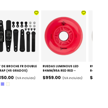
T DE BROCHE FR DOUBLE
RUEDAS LUMINOUS LED
RUEDAS LU
RAP (45 GRADOS)
84MM/85A RED RED -
84MM/85A 
PACK X4
PACK X4
350.00
$959.00
$959.00
(IVA incluído)
(IVA incluído)
gro
Púrpura
Sands