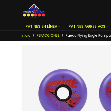
PATINES EN LÍNEA
PATINES AGRESIVOS
Inicio
/
REFACCIONES
/
Rueda Flying Eagle Rampa