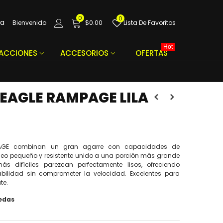
0
0
da
Bienvenido
$0.00
Lista De Favoritos
Hot
FACCIONES
ACCESORIOS
OFERTAS
 EAGLE RAMPAGE LILA
PAGE combinan un gran agarre con capacidades de
leo pequeño y resistente unido a una porción más grande
 difíciles parezcan perfectamente lisos, ofreciendo
bilidad sin comprometer la velocidad. Excelentes para
te.
uedas