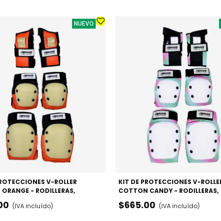
NUEVO
PROTECCIONES V-ROLLER
KIT DE PROTECCIONES V-ROLLE
 ORANGE - RODILLERAS,
COTTON CANDY - RODILLERAS,
S Y MUÑEQUERAS
CODERAS Y MUÑEQUERAS
00
$665.00
(IVA incluído)
(IVA incluído)