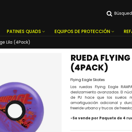
Búsque
PATINES QUADS
EQUIPOS DE PROTECCIÓN
RE
ge Lila (4Pack)
RUEDA FLYING
(4PACK)
Flying Eagle Skates
Las ruedas Flying Eagle RAM
deslizamiento avanzadas. El núc
de PU hace que los suelos más
amortiguación adicional y dura
freeride urbano y trucos de freeska
-Se vende por Paquete de 4 r