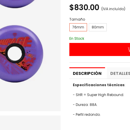
$830.00
(IVA incluído)
Tamaño
76mm
80mm
En Stock
DESCRIPCIÓN
DETALLE
Especificaciones técnicas
:
- SHR = Super High Rebound.
- Dureza: 88A.
- Perfil redondo.