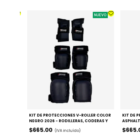
NUEVO
NUEVO
LA -
DO
Lila
KIT DE PROTECCIONES V-ROLLER COLOR
KIT DE 
NEGRO 2026 - RODILLERAS, CODERAS Y
ASPHALT
MUÑEQUERAS
CODERA
$665.00
$665.
(IVA incluído)