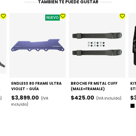
TAMBIÉN TE PUEDE GUSTAR
NUEVO
ENDLESS 80 FRAME ULTRA
BROCHE FR METAL CUFF
KI
A
VIOLET - GUÍA
(MALE+FRAMALE)
ST
MULTIFUNCIÓN
$3,899.00
$425.00
$
o)
(IVA
(IVA incluído)
80/84/100MM
incluído)
Ne