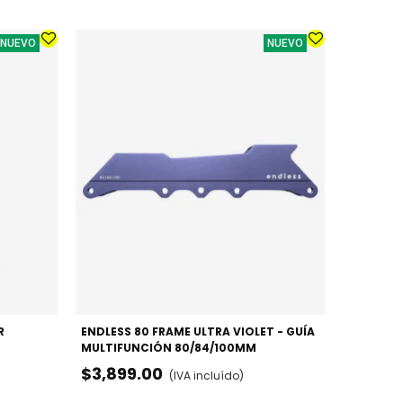
NUEVO
NUEVO
PATINES 
URBANO /
$3,099
R
ENDLESS 80 FRAME ULTRA VIOLET - GUÍA
MULTIFUNCIÓN 80/84/100MM
$3,899.00
(IVA incluído)