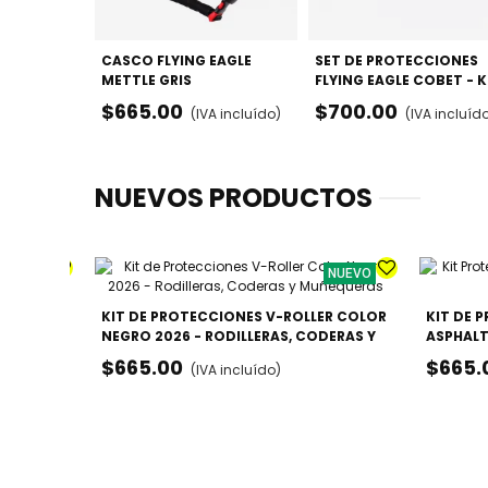
CASCO FLYING EAGLE
SET DE PROTECCIONES
METTLE GRIS
FLYING EAGLE COBET - K
COMPLETO (MUÑECAS,
$665.00
$700.00
(IVA incluído)
(IVA incluíd
CODOS Y RODILLAS)
NUEVOS PRODUCTOS
NUEVO
NUEVO
LA -
KIT DE PROTECCIONES V-ROLLER COLOR
KIT DE 
DO
NEGRO 2026 - RODILLERAS, CODERAS Y
ASPHALT
Lila
MUÑEQUERAS
CODERA
$665.00
$665.
(IVA incluído)