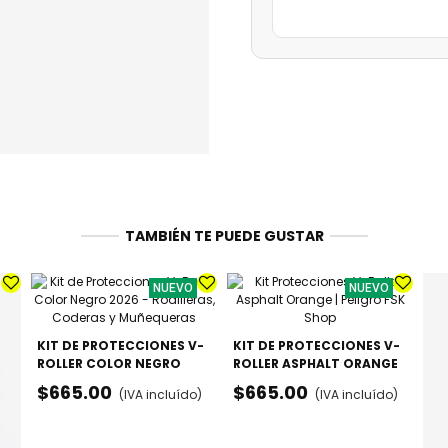
TAMBIÉN TE PUEDE GUSTAR
NUEVO
NUEVO
KIT DE PROTECCIONES V-
KIT DE PROTECCIONES V-
ROLLER COLOR NEGRO
ROLLER ASPHALT ORANGE
2026 - RODILLERAS,
- RODILLERAS, CODERAS Y
$665.00
$665.00
(IVA incluído)
(IVA incluído)
CODERAS Y MUÑEQUERAS
MUÑEQUERAS