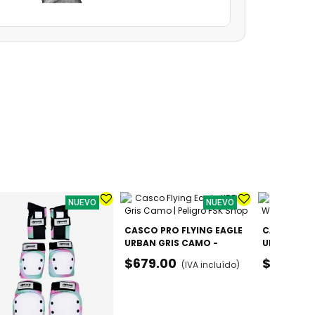
NUEVO
NUEVO
CASCO PRO FLYING EAGLE
CASCO PRO
URBAN GRIS CAMO -
URBAN WHI
AJUSTABLE
AJUSTABLE
$679.00
$679.00
(IVA incluído)