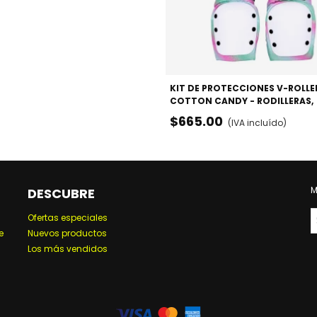
KIT DE PROTECCIONES V-ROLLE
COTTON CANDY - RODILLERAS,
CODERAS Y MUÑEQUERAS
$665.00
(IVA incluído)
M
DESCUBRE
Ofertas especiales
e
Nuevos productos
Los más vendidos