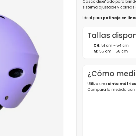
Casco diseñado para brind
sistema ajustable y correa
Ideal para
patinaje en líne
Tallas dispo
CH:
51 cm – 54 cm
M:
55 cm – 58 cm
¿Cómo medir
Utiliza una
cinta métric
Compara la medida con la 