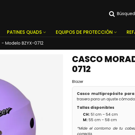
Búsque
PATINES QUADS
EQUIPOS DE PROTECCIÓN
RE
 - Modelo BZYX-0712
CASCO MORAD
0712
Blazer
Casco multipropósito para 
trasero para un ajuste cómodo
Tallas disponibles
CH:
51 cm – 54 cm
M:
55 cm – 58 cm
*Mide el contorno de tu cabez
correcta.