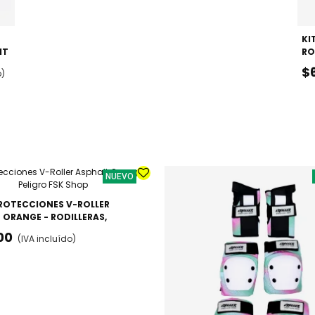
KI
IT
RO
RO
$
o)
MU
NUEVO
PROTECCIONES V-ROLLER
 ORANGE - RODILLERAS,
S Y MUÑEQUERAS
00
(IVA incluído)