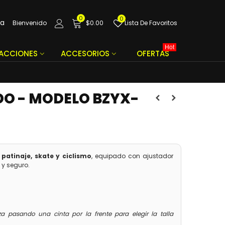
0
0
da
Bienvenido
$0.00
Lista De Favoritos
Hot
FACCIONES
ACCESORIOS
OFERTAS
O - MODELO BZYX-
patinaje, skate y ciclismo
, equipado con ajustador
 y seguro.
a pasando una cinta por la frente para elegir la talla