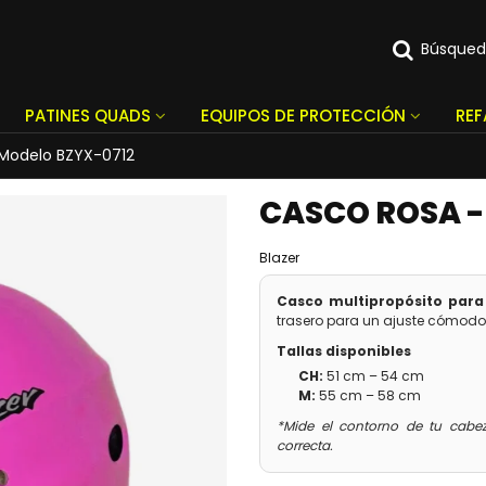
Búsque
PATINES QUADS
EQUIPOS DE PROTECCIÓN
RE
Modelo BZYX-0712
CASCO ROSA -
Blazer
Casco multipropósito para 
trasero para un ajuste cómodo
Tallas disponibles
CH:
51 cm – 54 cm
M:
55 cm – 58 cm
*Mide el contorno de tu cabez
correcta.