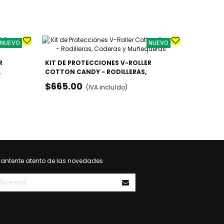
NUEVO
NUEVO
R
KIT DE PROTECCIONES V-ROLLER
ENDLESS 
,
COTTON CANDY - RODILLERAS,
MULTIFU
CODERAS Y MUÑEQUERAS
$665.00
$3,899
(IVA incluído)
antente atento de las novedades