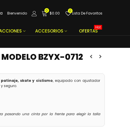
0
0
da
Bienvenido
$0.00
Lista De Favoritos
Hot
FACCIONES
ACCESORIOS
OFERTAS
 MODELO BZYX-0712
patinaje, skate y ciclismo
, equipado con ajustador
 y seguro.
a pasando una cinta por la frente para elegir la talla