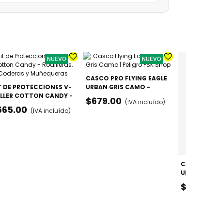
NUEVO
NUEVO
CASCO PRO FLYING EAGLE
T DE PROTECCIONES V-
URBAN GRIS CAMO -
LLER COTTON CANDY -
AJUSTABLE
$679.00
(IVA incluído)
DILLERAS, CODERAS Y
665.00
(IVA incluído)
ÑEQUERAS
CASCO PRO
URBAN WHI
AJUSTABLE
$679.00