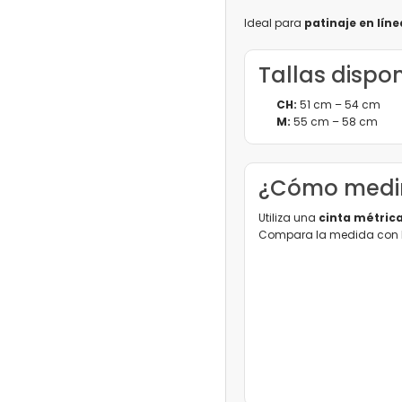
Ideal para
patinaje en líne
Tallas dispo
CH:
51 cm – 54 cm
M:
55 cm – 58 cm
¿Cómo medir
Utiliza una
cinta métric
Compara la medida con la 