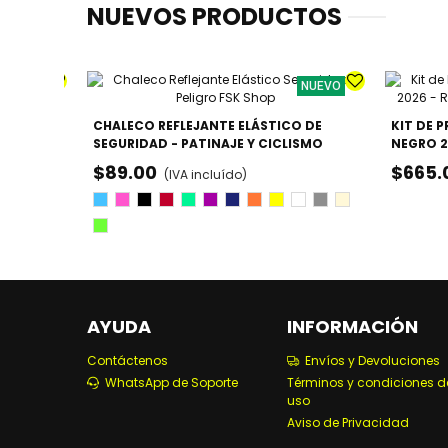
NUEVOS PRODUCTOS
NUEVO
NUEVO
KE MALVA
CHALECO REFLEJANTE ELÁSTICO DE
KIT DE 
SEGURIDAD - PATINAJE Y CICLISMO
NEGRO 2
MUÑEQU
$89.00
$665.
Lila
(IVA incluído)
Azul
Rosa
Negro
Rojo
Verde
Morado
Azul
Naraja
Amarillo
Blanco
Gris
Beige
Marino
Fosforescente
AYUDA
INFORMACIÓN
Contáctenos
Envíos y Devoluciones
WhatsApp de Soporte
Términos y condiciones d
uso
Aviso de Privacidad