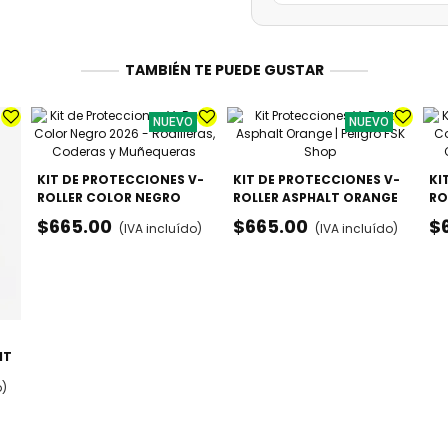
TAMBIÉN TE PUEDE GUSTAR
NUEVO
NUEVO
KIT DE PROTECCIONES V-
KIT DE PROTECCIONES V-
KI
ROLLER COLOR NEGRO
ROLLER ASPHALT ORANGE
RO
2026 - RODILLERAS,
- RODILLERAS, CODERAS Y
RO
$665.00
$665.00
$
(IVA incluído)
(IVA incluído)
CODERAS Y MUÑEQUERAS
MUÑEQUERAS
MU
IT
o)