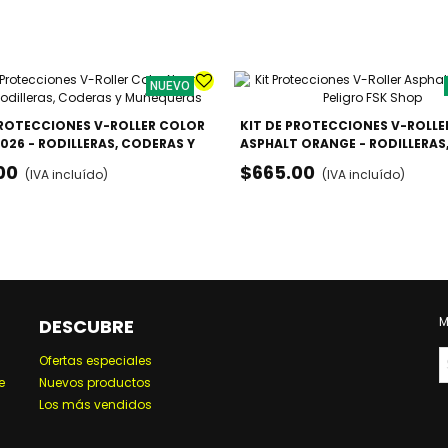
NUEVO
PROTECCIONES V-ROLLER COLOR
KIT DE PROTECCIONES V-ROLLE
026 - RODILLERAS, CODERAS Y
ASPHALT ORANGE - RODILLERAS
ERAS
CODERAS Y MUÑEQUERAS
00
$665.00
(IVA incluído)
(IVA incluído)
M
DESCUBRE
Ofertas especiales
e
Nuevos productos
Los más vendidos