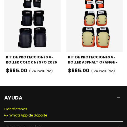
KIT DE PROTECCIONES V-
KIT DE PROTECCIONES V-
ROLLER COLOR NEGRO 2026
ROLLER ASPHALT ORANGE -
- RODILLERAS, CODERAS Y
RODILLERAS, CODERAS Y
$665.00
$665.00
(IVA incluído)
(IVA incluído)
MUÑEQUERAS
MUÑEQUERAS
AYUDA
Contáctenos
WhatsApp de Soporte