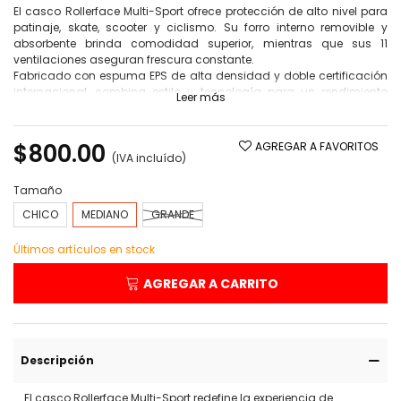
El casco Rollerface Multi-Sport ofrece protección de alto nivel para
patinaje, skate, scooter y ciclismo. Su forro interno removible y
absorbente brinda comodidad superior, mientras que sus 11
ventilaciones aseguran frescura constante.
Fabricado con espuma EPS de alta densidad y doble certificación
internacional, combina estilo y tecnología para un rendimiento
Leer más
seguro y elegante.
$800.00
AGREGAR A FAVORITOS
(IVA incluído)
Tamaño
CHICO
MEDIANO
GRANDE
Últimos artículos en stock
AGREGAR A CARRITO
Descripción
El casco Rollerface Multi-Sport redefine la experiencia de