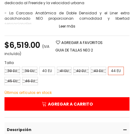
dedicado al Freeride y la velocidad urbana
- La Carcasa Anatómica de Doble Densidad y el Liner extra
acolchonado NEO proporcionan comodidad y libertad
sensacionales.
Leer más
- Los Cuff Buttons de 4 posiciones y las Correas Dobles Ajustables
permiten una personalización morfológica ideal.
$6,519.00
AGREGAR A FAVORITOS
(IVA
- Las Placas de 5 agujeros garantizan una transferencia de
GUIA DE TALLAS NEO 2
incluído)
potencia óptima y un centrado ideal de la guía.
Talla
- Las Guías de Aluminio 3x110 (240 mm), junto con las ruedas
Downtown y los rodamientos FR Twincam MW7 son ideales para
38 EU
39 EU
40 EU
41 EU
42 EU
43 EU
44 EU
mayor velocidad y estabilidad.
45 EU
46 EU
Últimos artículos en stock
AGREGAR A CARRITO
Descripción