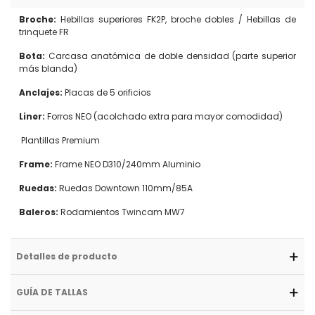
Broche:
Hebillas superiores FK2P, broche dobles / Hebillas de
trinquete FR
Bota:
Carcasa anatómica de doble densidad (parte superior
más blanda)
Anclajes:
Placas de 5 orificios
Liner:
Forros NEO (acolchado extra para mayor comodidad)
Plantillas Premium
Frame:
Frame NEO D310/240mm Aluminio
Ruedas:
Ruedas Downtown 110mm/85A
Baleros:
Rodamientos Twincam MW7
Detalles de producto
GUÍA DE TALLAS