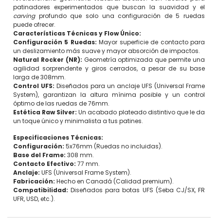
patinadores experimentados que buscan la suavidad y el
carving
profundo que solo una configuración de 5 ruedas
puede ofrecer.
Características Técnicas y Flow Único:
Configuración 5 Ruedas:
Mayor superficie de contacto para
un deslizamiento más suave y mayor absorción de impactos.
Natural Rocker (NR):
Geometría optimizada que permite una
agilidad sorprendente y giros cerrados, a pesar de su base
larga de 308mm.
Control UFS:
Diseñados para un anclaje UFS (Universal Frame
System), garantizan la altura mínima posible y un control
óptimo de las ruedas de 76mm.
Estética Raw Silver:
Un acabado plateado distintivo que le da
un toque único y minimalista a tus patines.
Especificaciones Técnicas:
Configuración:
5x76mm (Ruedas no incluidas).
Base del Frame:
308 mm.
Contacto Efectivo:
77 mm.
Anclaje:
UFS (Universal Frame System).
Fabricación:
Hecho en Canadá (Calidad premium).
Compatibilidad:
Diseñados para botas UFS (Seba CJ/SX, FR
UFR, USD, etc.).