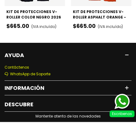
KIT DE PROTECCIONES V-
KIT DE PROTECCIONES V-
ROLLER COLOR NEGRO 2026
ROLLER ASPHALT ORANGE -
- RODILLERAS, CODERAS Y
RODILLERAS, CODERAS Y
$665.00
$665.00
(IVA incluído)
(IVA incluído)
MUÑEQUERAS
MUÑEQUERAS
AYUDA
Contáctenos
WhatsApp de Soporte
INFORMACIÓN
DESCUBRE
Escribenos
Mantente atento de las novedades