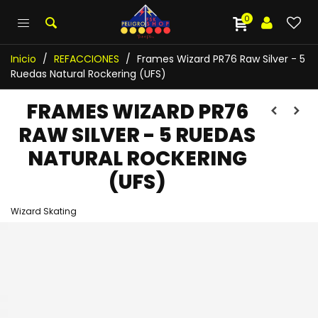
0
Inicio
/
REFACCIONES
/
Frames Wizard PR76 Raw Silver - 5
Ruedas Natural Rockering (UFS)
FRAMES WIZARD PR76
RAW SILVER - 5 RUEDAS
NATURAL ROCKERING
(UFS)
Wizard Skating