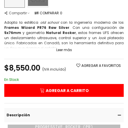
Compartir
COMPARAR
0
Adopta la estética
old school
con la ingeniería moderna de los
Frames Wizard PR76 Raw Silver
. Con una configuración de
5x76mm
y geometría
Natural Rocker
, estos frames UFS ofrecen
un deslizamiento ultrasuave, control superior y un
look
plateado
único. Fabricados en Canadá, son la herramienta definitiva para
un
flow
que domina el asfalto.
Leer más
$8,550.00
AGREGAR A FAVORITOS
(IVA incluído)
En Stock
AGREGAR A CARRITO
Descripción