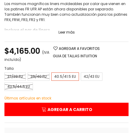
Los mismos magníficos liners moldeables por calor que vienen en
los patines FR UFR AP están ahora disponibles por separado.
También funcionan muy bien como actualización para los patines
FRX, FRW, FR3, FR2 y FR1.
Incluye el par de liners
Leer más
$4,165.00
AGREGAR A FAVORITOS
(IVA
GUIA DE TALLAS INTUITION
incluído)
Talla
37/38 EU
39/40 EU
40.5/41.5 EU
42/43 EU
43.5/44.5 EU
Últimos artículos en stock
AGREGAR A CARRITO