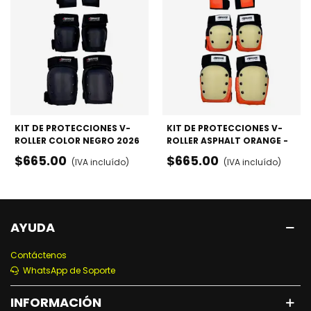
KIT DE PROTECCIONES V-
KIT DE PROTECCIONES V-
ROLLER COLOR NEGRO 2026
ROLLER ASPHALT ORANGE -
- RODILLERAS, CODERAS Y
RODILLERAS, CODERAS Y
$665.00
$665.00
(IVA incluído)
(IVA incluído)
MUÑEQUERAS
MUÑEQUERAS
AYUDA
Contáctenos
WhatsApp de Soporte
INFORMACIÓN