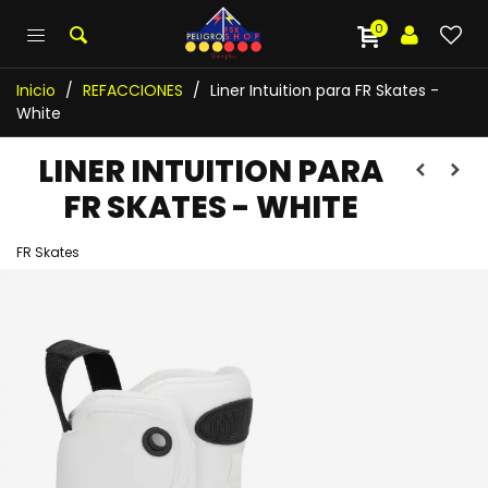
0
Inicio
/
REFACCIONES
/
Liner Intuition para FR Skates -
White
LINER INTUITION PARA
FR SKATES - WHITE
FR Skates