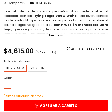
Compartir
COMPARAR
0
Lleva el talento de los más pequeños al siguiente nivel en el
skatepark con los
Flying Eagle VIREO White
. Este revolucionario
modelo infantil ajustable en un limpio color blanco redefine el
patinaje agresivo gracias a su
construcción monocasco ultra
baja
, que integra bota y frame en una sola pieza para ofrecer
máxima ligereza, resistencia y control. Su sistema de puntera móvil
Leer más
permite que el patín crezca con ellos, siendo la herramienta
definitiva para dominar saltos, grinds y trucos técnicos con total
seguridad.
$4,615.00
AGREGAR A FAVORITOS
(IVA incluído)
Tallas Ajustables
18.5-21.5CM
22-25CM
Color
Blanco
Últimos artículos en stock
AGREGAR A CARRITO