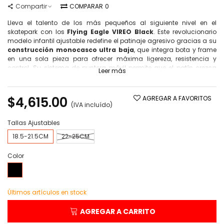
Compartir
COMPARAR
0
Lleva el talento de los más pequeños al siguiente nivel en el
skatepark con los
Flying Eagle VIREO Black
. Este revolucionario
modelo infantil ajustable redefine el patinaje agresivo gracias a su
construcción monocasco ultra baja
, que integra bota y frame
en una sola pieza para ofrecer máxima ligereza, resistencia y
control. Su sistema de puntera móvil permite que el patín crezca
Leer más
con ellos, siendo la herramienta definitiva para dominar saltos,
grinds y trucos técnicos con total seguridad.
$4,615.00
AGREGAR A FAVORITOS
(IVA incluído)
Tallas Ajustables
18.5-21.5CM
22-25CM
Color
Negro
Últimos artículos en stock
AGREGAR A CARRITO