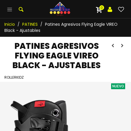
0
Inicio
/
PATINES
/
Patines Agresivos Flying Eagle VIREO
Black - Ajustables
PATINES AGRESIVOS
FLYING EAGLE VIREO
BLACK - AJUSTABLES
ROLLERKIDZ
NUEVO