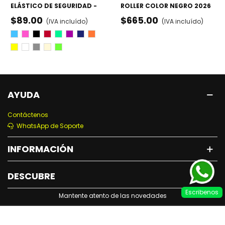
ELÁSTICO DE SEGURIDAD -
ROLLER COLOR NEGRO 2026
PATINAJE Y CICLISMO
- RODILLERAS, CODERAS Y
$89.00
$665.00
(IVA incluído)
(IVA incluído)
MUÑEQUERAS
Azul
Rosa
Negro
Rojo
Verde
Morado
Azul
Naraja
Marino
Amarillo
Blanco
Gris
Beige
Fosforescente
AYUDA
Contáctenos
WhatsApp de Soporte
INFORMACIÓN
DESCUBRE
Escribenos
Mantente atento de las novedades