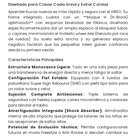
Diseñado para Clavar Cada Grind y Evitar Caídas
Aprender trucos nuevos es más rápido y seguro con el VIREO. Su
frame integrado cuenta con un **bloque H (H-Block)
optimizado** con esquinas biseladas de fábrica, diseñado
específicamente para dar un amplio espacio al bloquear tubos
o cajones, minimizando el molesto
wheel bite
(frenado por roce
de ruedas). Su suela extra ancha y su generoso espacio
negativo facilitan que los pequeños riders ganen confianza
desde su primera sesión.
Características Principales:
Estructura Monocasco Ligera:
Todo en una sola pieza para
una transferencia de energía directa y menor fatiga al saltar.
Configuración Flat Estable:
Equipado con 4 ruedas de
poliuretano Super High Rebound (SHR) con perfil tipo bala para
un rodar suave y veloz.
Sujeción Completa Antilesiones:
Triple sistema de
seguridad con hebilla superior, correa micrométrica y cordones
para blindar el tobillo.
Amortiguación Integrada (Shock Absorber):
Almohadilla
interna de alto impacto que protege los talones de los niños en
las recepciones de saltos altos.
Potencial de Evolución técnica:
Permite configuraciones
futuras en modo Freestyle o Anti-Rocker si deciden cambiar su