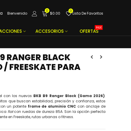
0
0
da
Bienvenido
$0.00
Lista De Favoritos
Hot
FACCIONES
ACCESORIOS
OFERTAS
B9 RANGER BLACK
O / FREESKATE PARA
ivel con los nuevos
BKB B9 Ranger Black (Gama 2026)
.
tos que buscan estabilidad, precisión y confianza, estos
 con un potente
frame de aluminio CNC
con anclaje de
sica
flat
con ruedas de dureza 85A. Son la opción perfecta
nte en Freeskate, rutas urbanas o fitness.