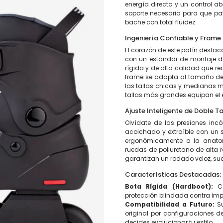
energía directa y un control a
soporte necesario para que pa
bache con total fluidez.
Ingeniería Confiable y Frame
El corazón de este patín destac
con un estándar de montaje 
rígida y de alta calidad que re
frame se adapta al tamaño del
las tallas chicas y medianas 
tallas más grandes equipan el
Ajuste Inteligente de Doble T
Olvídate de las presiones incó
acolchado y extraíble con un s
ergonómicamente a la anatom
ruedas de poliuretano de alta 
garantizan un rodado veloz, sua
Características Destacadas:
Bota Rígida (Hardboot):
Ca
protección blindada contra impac
Compatibilidad a Futuro:
Su
original por configuraciones d
decides evolucionar tu estilo.