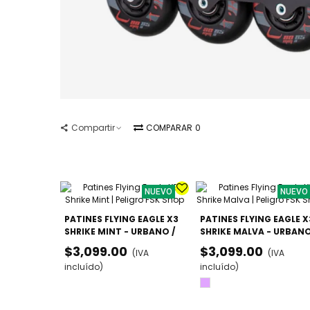
Compartir
COMPARAR
0
NUEVO
NUEVO
PATINES FLYING EAGLE X3
PATINES FLYING EAGLE X
SHRIKE MINT - URBANO /
SHRIKE MALVA - URBANO
FREESKATE (DOBLE TALLA)
FREESKATE
$3,099.00
$3,099.00
(IVA
(IVA
incluído)
incluído)
Lila