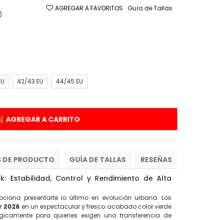
Guía de Tallas
AGREGAR A FAVORITOS
)
EU
42/43 EU
44/45 EU
AGREGAR A CARRITO
S DE PRODUCTO
GUÍA DE TALLAS
RESEÑAS
: Estabilidad, Control y Rendimiento de Alta
iona presentarte lo último en evolución urbana. Los
r 2026
en un espectacular y fresco acabado color verde
égicamente para quienes exigen una transferencia de