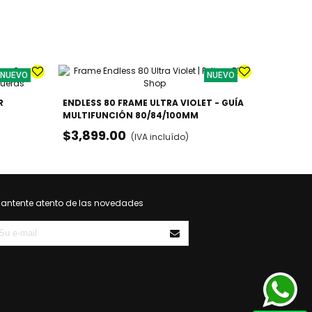
NUEVO
NUEVO
R
ENDLESS 80 FRAME ULTRA VIOLET - GUÍA
PATINES 
MULTIFUNCIÓN 80/84/100MM
URBANO /
$3,899.00
$3,099
(IVA incluído)
antente atento de las novedades