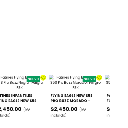
NUEVO
NUEVO
TINES INFANTILES
FLYING EAGLE NEW S5S
PATINES IN
YING EAGLE NEW S5S
PRO BUZZ MORADO -
FLYING EAG
O BUZZ NEGRO -
AJUSTABLES GAMA ALTA
PRO BUZZ A
2,450.00
$2,450.00
$2,450.
(IVA
(IVA
USTABLES GAMA ALTA
AJUSTABLE
luído)
incluído)
incluído)