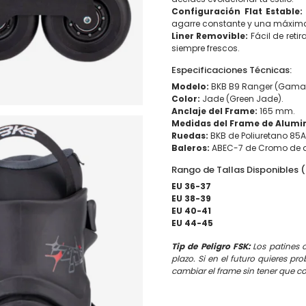
Configuración Flat Estable:
agarre constante y una máxima
Liner Removible:
Fácil de reti
siempre frescos.
Especificaciones Técnicas:
Modelo:
BKB B9 Ranger (Gama 
Color:
Jade (Green Jade).
Anclaje del Frame:
165 mm.
Medidas del Frame de Alumi
Ruedas:
BKB de Poliuretano 85A
Baleros:
ABEC-7 de Cromo de al
Rango de Tallas Disponibles 
EU 36-37
EU 38-39
EU 40-41
EU 44-45
Tip de Peligro FSK:
Los patines 
plazo. Si en el futuro quieres p
cambiar el frame sin tener que c