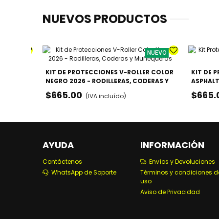
NUEVOS PRODUCTOS
NUEVO
NUEVO
LA -
KIT DE PROTECCIONES V-ROLLER COLOR
KIT DE 
DO
NEGRO 2026 - RODILLERAS, CODERAS Y
ASPHALT
Lila
MUÑEQUERAS
CODERA
$665.00
$665.
(IVA incluído)
AYUDA
INFORMACIÓN
Contáctenos
Envíos y Devoluciones
WhatsApp de Soporte
Términos y condiciones d
uso
Aviso de Privacidad