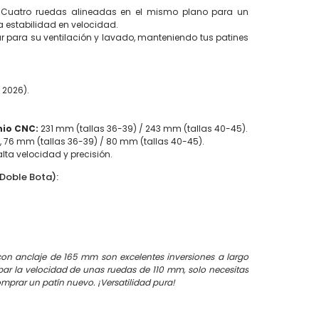
Cuatro ruedas alineadas en el mismo plano para un
 estabilidad en velocidad.
rar para su ventilación y lavado, manteniendo tus patines
2026).
nio CNC:
231 mm (tallas 36-39) / 243 mm (tallas 40-45).
, 76 mm (tallas 36-39) / 80 mm (tallas 40-45).
ta velocidad y precisión.
(Doble Bota):
con anclaje de 165 mm son excelentes inversiones a largo
robar la velocidad de unas ruedas de 110 mm, solo necesitas
omprar un patín nuevo. ¡Versatilidad pura!