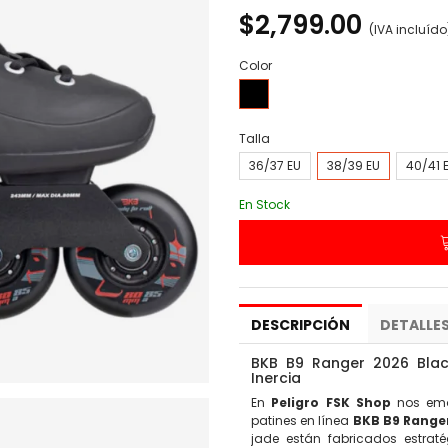
$2,799.00
(IVA incluído
Color
Negro
Talla
36/37 EU
38/39 EU
40/41 
En Stock
DESCRIPCIÓN
DETALLE
BKB B9 Ranger 2026 Black
Inercia
En
Peligro FSK Shop
nos emoc
patines en línea
BKB B9 Range
jade están fabricados estrat