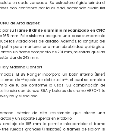
bsoluto en cada zancada. Su estructura rígida brinda el
tines con confianza por la ciudad, sorteando cualquier
 CNC de Alta Rigidez
a por su
frame BKB de aluminio mecanizado en CNC
de 165 mm. Este sistema asegura una base sumamente
duce las vibraciones del asfalto. Además, la longitud del
 patín para mantener una maniobrabilidad quirúrgica:
montan un frame compacto de 231 mm, mientras que las
 estándar de 243 mm.
alla y Máximo Confort
modas. El B9 Ranger incorpora un botín interno (liner)
istema de **ajuste de doble talla**, el cual se amolda
ía de tu pie conforme lo usas. Su combinación de
resiliencia con dureza 85A y baleros de cromo ABEC-7 te
ve y muy silencioso.
rcasa exterior de alta resistencia que ofrece una
tos y un soporte superior en el tobillo.
 anclaje de 165 mm te permite intercambiar el frame
e tres ruedas grandes (Triskates) o frames de slalom si