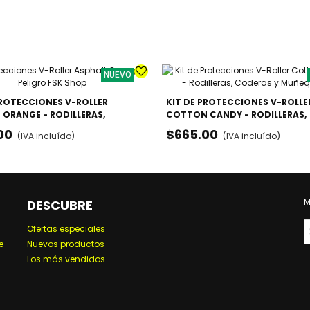
NUEVO
PROTECCIONES V-ROLLER
KIT DE PROTECCIONES V-ROLLE
 ORANGE - RODILLERAS,
COTTON CANDY - RODILLERAS,
S Y MUÑEQUERAS
CODERAS Y MUÑEQUERAS
00
$665.00
(IVA incluído)
(IVA incluído)
M
DESCUBRE
Ofertas especiales
e
Nuevos productos
Los más vendidos