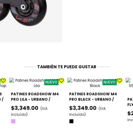
TAMBIÉN TE PUEDE GUSTAR
NUEVO
NUEVO
3
PATINES ROADSHOW M4
PATINES ROADSHOW M4
 /
PRO LILA - URBANO /
PRO BLACK - URBANO /
PA
FREESKATE AVANZADO
FREESKATE AVANZADO
FL
$3,349.00
$3,349.00
(IVA
(IVA
PR
$
incluído)
incluído)
AJ
inc
Lila
Negro