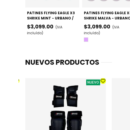
PATINES FLYING EAGLE X3
PATINES FLYING EAGLE X
SHRIKE MINT - URBANO /
SHRIKE MALVA - URBANO
FREESKATE (DOBLE TALLA)
FREESKATE
$3,099.00
$3,099.00
(IVA
(IVA
incluído)
incluído)
Lila
NUEVOS PRODUCTOS
NUEVO
NUEVO
LA -
DO
Lila