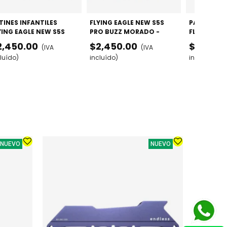
TINES INFANTILES
FLYING EAGLE NEW S5S
PATINES IN
YING EAGLE NEW S5S
PRO BUZZ MORADO -
FLYING EAG
O BUZZ NEGRO -
AJUSTABLES GAMA ALTA
PRO BUZZ A
2,450.00
$2,450.00
$2,450.
(IVA
(IVA
USTABLES GAMA ALTA
AJUSTABLE
luído)
incluído)
incluído)
NUEVO
NUEVO
PATINES 
URBANO /
$3,099