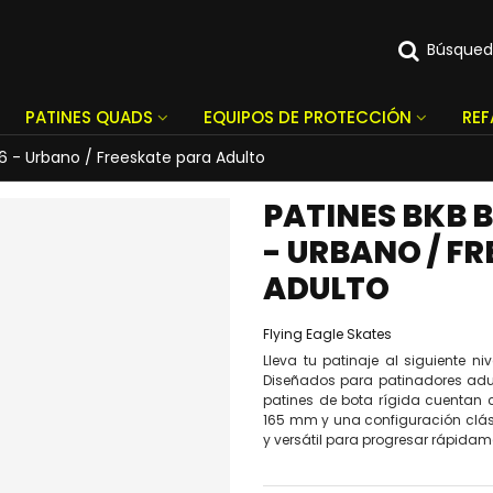
Búsque
PATINES QUADS
EQUIPOS DE PROTECCIÓN
RE
6 - Urbano / Freeskate para Adulto
PATINES BKB 
- URBANO / F
ADULTO
Flying Eagle Skates
Lleva tu patinaje al siguiente n
Diseñados para patinadores adul
patines de bota rígida cuentan
165 mm y una configuración clá
y versátil para progresar rápidame