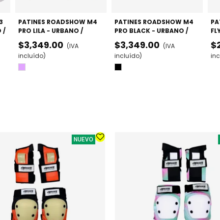
3
PATINES ROADSHOW M4
PATINES ROADSHOW M4
PA
 /
PRO LILA - URBANO /
PRO BLACK - URBANO /
FL
FREESKATE AVANZADO
FREESKATE AVANZADO
PR
$3,349.00
$3,349.00
$
(IVA
(IVA
AJ
incluído)
incluído)
inc
Lila
Negro
NUEVO