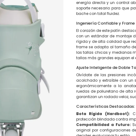
energía directa y un control a
soporte necesario para que pa
bache con total fluidez.
Ingeniería Confiable y Frame
El corazón de este patín destac
con un estándar de montaje 
rígida y de alta calidad que re
frame se adapta al tamaño del
las tallas chicas y medianas 
tallas más grandes equipan el
Ajuste Inteligente de Doble T
Olvídate de las presiones incó
acolchado y extraíble con un s
ergonómicamente a la anatom
ruedas de poliuretano de alta 
garantizan un rodado veloz, sua
Características Destacadas:
Bota Rígida (Hardboot):
Ca
protección blindada contra impac
Compatibilidad a Futuro:
Su
original por configuraciones d
decides evolucionar tu estilo.