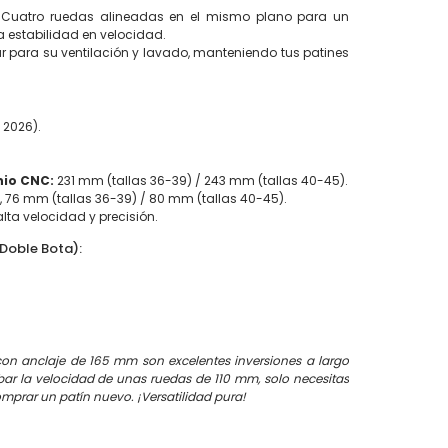
Cuatro ruedas alineadas en el mismo plano para un
 estabilidad en velocidad.
rar para su ventilación y lavado, manteniendo tus patines
2026).
nio CNC:
231 mm (tallas 36-39) / 243 mm (tallas 40-45).
, 76 mm (tallas 36-39) / 80 mm (tallas 40-45).
ta velocidad y precisión.
(Doble Bota):
con anclaje de 165 mm son excelentes inversiones a largo
robar la velocidad de unas ruedas de 110 mm, solo necesitas
omprar un patín nuevo. ¡Versatilidad pura!