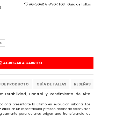
Guía de Tallas
AGREGAR A FAVORITOS
)
EU
AGREGAR A CARRITO
S DE PRODUCTO
GUÍA DE TALLAS
RESEÑAS
 Estabilidad, Control y Rendimiento de Alta
iona presentarte lo último en evolución urbana. Los
r 2026
en un espectacular y fresco acabado color verde
égicamente para quienes exigen una transferencia de