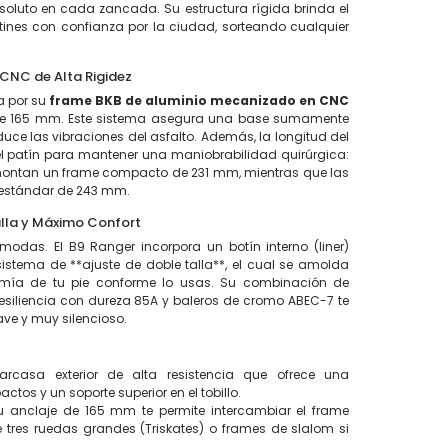
bsoluto en cada zancada. Su estructura rígida brinda el
tines con confianza por la ciudad, sorteando cualquier
 CNC de Alta Rigidez
a por su
frame BKB de aluminio mecanizado en CNC
de 165 mm. Este sistema asegura una base sumamente
duce las vibraciones del asfalto. Además, la longitud del
 patín para mantener una maniobrabilidad quirúrgica:
montan un frame compacto de 231 mm, mientras que las
 estándar de 243 mm.
alla y Máximo Confort
modas. El B9 Ranger incorpora un botín interno (liner)
istema de **ajuste de doble talla**, el cual se amolda
ía de tu pie conforme lo usas. Su combinación de
resiliencia con dureza 85A y baleros de cromo ABEC-7 te
ve y muy silencioso.
rcasa exterior de alta resistencia que ofrece una
tos y un soporte superior en el tobillo.
 anclaje de 165 mm te permite intercambiar el frame
e tres ruedas grandes (Triskates) o frames de slalom si