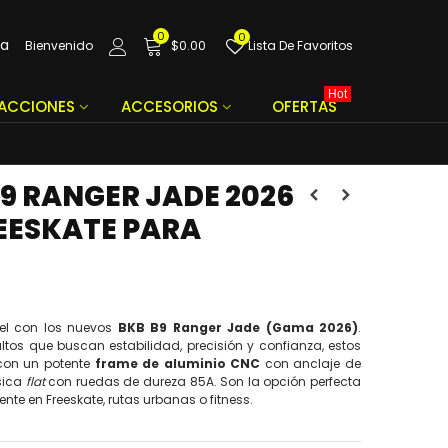
0
0
da
Bienvenido
$0.00
Lista De Favoritos
Hot
FACCIONES
ACCESORIOS
OFERTAS
B9 RANGER JADE 2026
REESKATE PARA
ivel con los nuevos
BKB B9 Ranger Jade (Gama 2026)
.
tos que buscan estabilidad, precisión y confianza, estos
 con un potente
frame de aluminio CNC
con anclaje de
sica
flat
con ruedas de dureza 85A. Son la opción perfecta
nte en Freeskate, rutas urbanas o fitness.