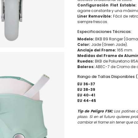
Configuración Flat Estable:
agarre constante y una máxima
Liner Removible:
Fácil de reti
siempre frescos.
Especificaciones Técnicas:
Modelo:
BKB B9 Ranger (Gama 
Color:
Jade (Green Jade).
Anclaje del Frame:
165 mm.
Medidas del Frame de Alumi
Ruedas:
BKB de Poliuretano 85A
Baleros:
ABEC-7 de Cromo de al
Rango de Tallas Disponibles 
EU 36-37
EU 38-39
EU 40-41
EU 44-45
Tip de Peligro FSK:
Los patines 
plazo. Si en el futuro quieres p
cambiar el frame sin tener que c