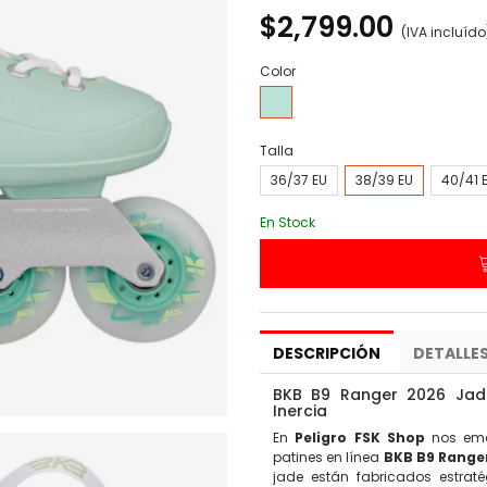
$2,799.00
(IVA incluído
Color
Jade
Talla
36/37 EU
38/39 EU
40/41 
En Stock
DESCRIPCIÓN
DETALLE
BKB B9 Ranger 2026 Jade:
Inercia
En
Peligro FSK Shop
nos emoc
patines en línea
BKB B9 Range
jade están fabricados estrat