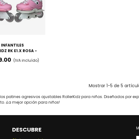
 INFANTILES
VISTA RÁPIDA
IDZ RK E1.X ROSA -
LES E HÍBRIDOS
9.00
(IVA incluído)
 / AGRESIVO)
Mostrar
1
-5 de 5 artícu
los patines agresivos ajustables RollerKidz para niños. Diseñados por e
to. ¡La mejor opción para niños!
Leer más
M
DESCUBRE