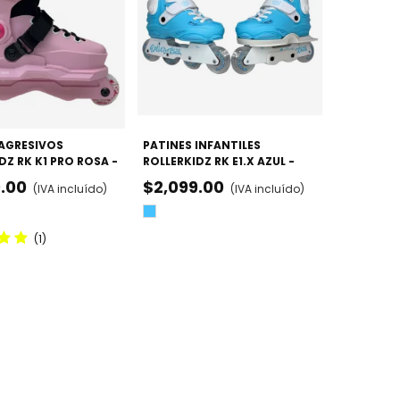
 AGRESIVOS
VISTA RÁPIDA
PATINES INFANTILES
VISTA RÁPIDA
DZ RK K1 PRO ROSA -
ROLLERKIDZ RK E1.X AZUL -
LES
AJUSTABLES E HÍBRIDOS
.00
$2,099.00
(IVA incluído)
(IVA incluído)
(URBANO / AGRESIVO)
Azul
(1)