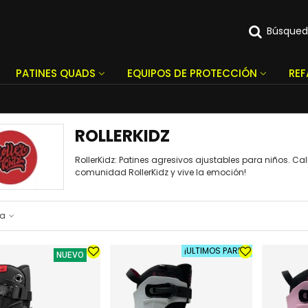
Búsque
PATINES QUADS
EQUIPOS DE PROTECCIÓN
RE
ROLLERKIDZ
RollerKidz: Patines agresivos ajustables para niños. Ca
comunidad RollerKidz y vive la emoción!
ia
¡ULTIMOS PARES!
NUEVO