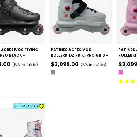
 AGRESIVOS FLYING
VISTA RÁPIDA
PATINES AGRESIVOS
VISTA RÁPIDA
PATINES
IREO BLACK -
ROLLERKIDZ RK K1 PRO GRIS -
ROLLERKI
BLES
AJUSTABLES
AJUSTAB
5.00
$3,099.00
$3,099
(IVA incluído)
(IVA incluído)
Gris
Rosa
¡ULTIMOS PARES!