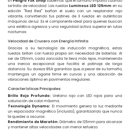
En
Peligro FSK Shop
sabemos que el tamaño importa cuando
se trata de velocidad. Las ruedas
Luminous LED 125mm
en su
edición "Red Red" bañan el suelo con un resplandor rojo
vibrante, convirtiendo tus patines de 3 ruedas en auténticas
máquinas de luz. Es el componente ideal para quienes buscan
una estética agresiva y una seguridad activa superior en rutas
nocturnas.
Velocidad de Crucero con Energía Infinita
Gracias a su tecnología de inducción magnética, estas
ruedas brillan con fuerza propia sin necesidad de baterías. Al
ser de 125mm, cada zancada te lleva más lejos, manteniendo
una inercia excepcional que facilita el patinaje de larga
distancia. Su dureza 85A garantiza que, a pesar de su tamaño,
mantengas un agarre firme en curvas y una absorción de
vibraciones óptima en pavimentos irregulares.
Características Principales:
Brillo Rojo Profundo:
Uretano rojo con LED rojos para una
saturación de color máxima.
Tecnología Dynamo:
El movimiento genera la luz mediante
un espaciador magnético (incluido), garantizando que nunca
te quedes a oscuras.
Rendimiento de Maratón:
Diámetro de 125mm para alcanzar
y mantener altas velocidades con menor esfuerzo.