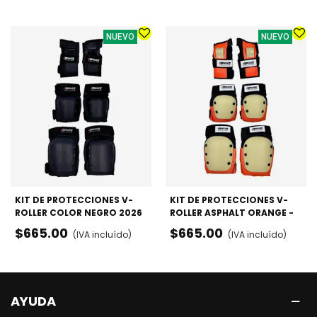
NUEVO
NUEVO
KIT DE PROTECCIONES V-
KIT DE PROTECCIONES V-
ROLLER COLOR NEGRO 2026
ROLLER ASPHALT ORANGE -
- RODILLERAS, CODERAS Y
RODILLERAS, CODERAS Y
$665.00
$665.00
(IVA incluído)
(IVA incluído)
MUÑEQUERAS
MUÑEQUERAS
AYUDA