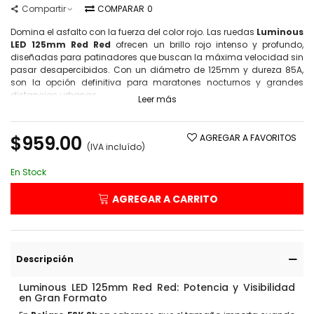
Compartir
COMPARAR
0
Domina el asfalto con la fuerza del color rojo. Las ruedas
Luminous
LED 125mm Red Red
ofrecen un brillo rojo intenso y profundo,
diseñadas para patinadores que buscan la máxima velocidad sin
pasar desapercibidos. Con un diámetro de 125mm y dureza 85A,
son la opción definitiva para maratones nocturnos y grandes
distancias urbanas.
Leer más
$959.00
AGREGAR A FAVORITOS
(IVA incluído)
En Stock
AGREGAR A CARRITO
Descripción
Luminous LED 125mm Red Red: Potencia y Visibilidad
en Gran Formato