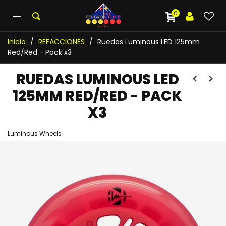
0
Inicio
/
REFACCIONES
/
Ruedas Luminous LED 125mm
Red/Red - Pack x3
RUEDAS LUMINOUS LED
125MM RED/RED - PACK
X3
Luminous Wheels