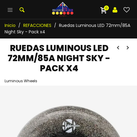
0
Inicio
/
REFACCIONES
/
Ruedas Luminous LED 72mm/85A
Night Sky - Pack x4
RUEDAS LUMINOUS LED
72MM/85A NIGHT SKY -
PACK X4
Luminous Wheels