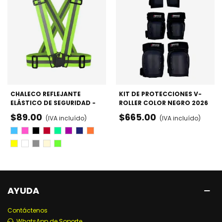
CHALECO REFLEJANTE
KIT DE PROTECCIONES V-
ELÁSTICO DE SEGURIDAD -
ROLLER COLOR NEGRO 2026
PATINAJE Y CICLISMO
- RODILLERAS, CODERAS Y
$89.00
$665.00
(IVA incluído)
(IVA incluído)
MUÑEQUERAS
Azul
Rosa
Negro
Rojo
Verde
Morado
Azul
Naraja
Marino
Amarillo
Blanco
Gris
Beige
Fosforescente
AYUDA
Contáctenos
WhatsApp de Soporte