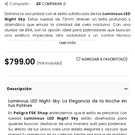
Compartir
COMPARAR
0
Domina la oscuridad con el estilo sofisticado de las
Luminous LED
Night Sky
. Estas ruedas de 72mm ofrecen un brillo profundo y
dramático que emula la claridad del cielo nocturno. Con una
dureza de 85A, son la opción ideal para patinadores que buscan
una estética impecable, alta visibilidad y un control técnico
superior en superficies urbanas o pistas de Slalom.
Leer más
$799.00
AGREGAR A FAVORITOS
(
1
)
(IVA incluído)
Descripción
Luminous LED Night Sky: La Elegancia de la Noche en
tus Patines
En
Peligro FSK Shop
entendemos que el estilo es personal. Las
ruedas
Luminous LED Night Sky
están diseñadas para
quienes buscan destacar de una manera sutil pero poderosa.
Su efecto de luz único crea una estela elegante y oscura que
mejora tu presencia en la calle sin perder ese toque de misterio