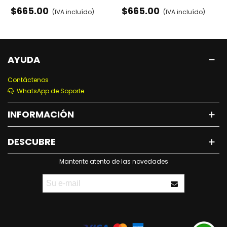
- RODILLERAS, CODERAS Y
RODILLERAS, CODERAS Y
$665.00
$665.00
(IVA incluído)
(IVA incluído)
MUÑEQUERAS
MUÑEQUERAS
AYUDA
Contáctenos
WhatsApp de Soporte
INFORMACIÓN
DESCUBRE
Mantente atento de las novedades