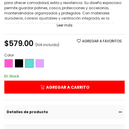
para ofrecer comodidad, estilo y resistencia. Su diseño espacioso
permite guardar patines, casco, protecciones y accesorios,
manteniéndolos organizados y protegidos. Con materiales
duraderos, correas ajustables y ventilación integrada, es la
compañera perfecta para patinadores urbanos, recreativos o
Leer más
profesionales. Ya sea para entrenar, competir o simplemente rodar
por la ciudad, hazlo con VRoller: estilo sobre ruedas.
$579.00
AGREGAR A FAVORITOS
Medida: 39x27x29cm
(IVA incluído)
Nota: Caben patines máximo 44EU - 8 MX
Color
Rosa
Negro
Turquesa
Lila
En Stock
AGREGAR A CARRITO
Detalles de producto