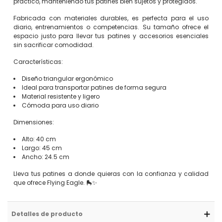
práctico, manteniendo tus patines bien sujetos y protegidos.
Fabricada con materiales durables, es perfecta para el uso
diario, entrenamientos o competencias. Su tamaño ofrece el
espacio justo para llevar tus patines y accesorios esenciales
sin sacrificar comodidad.
Características:
Diseño triangular ergonómico
Ideal para transportar patines de forma segura
Material resistente y ligero
Cómoda para uso diario
Dimensiones:
Alto: 40 cm
Largo: 45 cm
Ancho: 24.5 cm
Lleva tus patines a donde quieras con la confianza y calidad
que ofrece Flying Eagle. 🛼✨
Detalles de producto