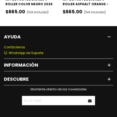
ROLLER COLOR NEGRO 2026
ROLLER ASPHALT ORANGE -
- RODILLERAS, CODERAS Y
RODILLERAS, CODERAS Y
$665.00
$665.00
(IVA incluído)
(IVA incluído)
MUÑEQUERAS
MUÑEQUERAS
AYUDA
Contáctenos
WhatsApp de Soporte
INFORMACIÓN
DESCUBRE
Mantente atento de las novedades