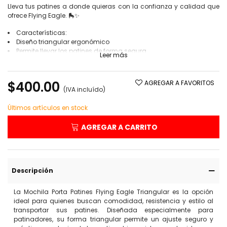
Lleva tus patines a donde quieras con la confianza y calidad que
ofrece Flying Eagle. 🛼✨
Características:
Diseño triangular ergonómico
Permite llevar los patines de forma segura
Leer más
Fabricada con materiales durables y livianos
Práctica y cómoda para el uso diario
$400.00
AGREGAR A FAVORITOS
(IVA incluído)
Últimos artículos en stock
AGREGAR A CARRITO
Descripción
La Mochila Porta Patines Flying Eagle Triangular es la opción
ideal para quienes buscan comodidad, resistencia y estilo al
transportar sus patines. Diseñada especialmente para
patinadores, su forma triangular permite un ajuste seguro y