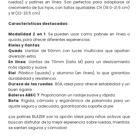
ruedas) y patines en línea. Son perfectos para adaptarse al
crecimiento de tus hijos, con tallas ajustables CH (19.0-21.5 cm)
y M (22-23.5 cm).
Características destacadas:
Modalidad 2 en 1
: Se pueden usar como patines en línea o
quads, para ofrecer diferentes experiencias.
Rieles y llantas
:
Quads
: Llantas de 50mm con luces multicolor que aportan
diversión extra.
En línea
: Llantas de 70mm (talla M) para un deslizamiento
más rápido y suave.
Riel
: Plástico (quads) y aluminio (en línea), lo que garantiza
durabilidad y resistencia.
Dureza de las ruedas
: 80A, ideal para ofrecer estabilidad y un
buen agarre.
Baleros ABEC 7
: Proporcionan un rodaje suave y rápido.
Bota
: Rígida, cómoda y ergonómica de poliamida para un
ajuste seguro y adecuado, garantizando soporte al pie.
¡Los patines BLAZER son la opción ideal para niños activos que
buscan disfrutar de la mejor experiencia sobre ruedas, mientras
se sienten seguros y cómodos!