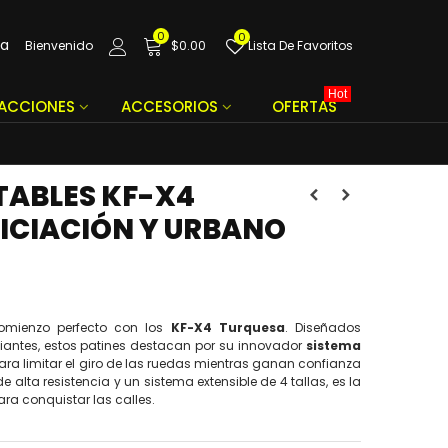
0
0
da
Bienvenido
$0.00
Lista De Favoritos
Hot
FACCIONES
ACCESORIOS
OFERTAS
TABLES KF-X4
NICIACIÓN Y URBANO
omienzo perfecto con los
KF-X4 Turquesa
. Diseñados
iantes, estos patines destacan por su innovador
sistema
 para limitar el giro de las ruedas mientras ganan confianza
e alta resistencia y un sistema extensible de 4 tallas, es la
ra conquistar las calles.