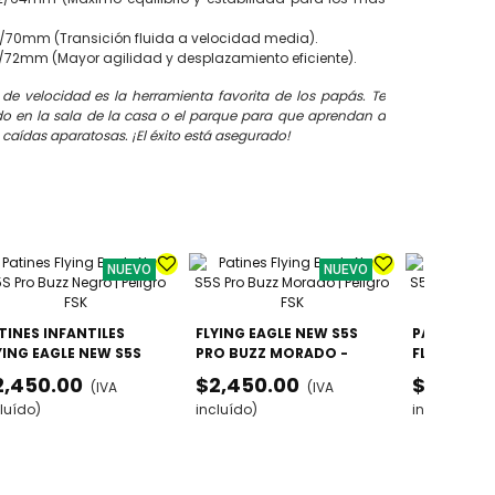
70mm (Transición fluida a velocidad media).
72mm (Mayor agilidad y desplazamiento eficiente).
 de velocidad es la herramienta favorita de los papás. Te
ado en la sala de la casa o el parque para que aprendan a
 caídas aparatosas. ¡El éxito está asegurado!
NUEVO
NUEVO
TINES INFANTILES
FLYING EAGLE NEW S5S
PATINES IN
YING EAGLE NEW S5S
PRO BUZZ MORADO -
FLYING EAG
O BUZZ NEGRO -
AJUSTABLES GAMA ALTA
PRO BUZZ A
2,450.00
$2,450.00
$2,450.
(IVA
(IVA
USTABLES GAMA ALTA
AJUSTABLE
luído)
incluído)
incluído)