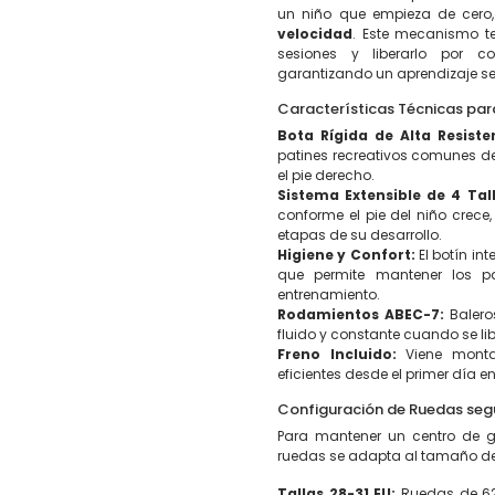
un niño que empieza de cero
velocidad
. Este mecanismo te
sesiones y liberarlo por c
garantizando un aprendizaje seg
Características Técnicas par
Bota Rígida de Alta Resiste
patines recreativos comunes de 
el pie derecho.
Sistema Extensible de 4 Tall
conforme el pie del niño crec
etapas de su desarrollo.
Higiene y Confort:
El botín int
que permite mantener los p
entrenamiento.
Rodamientos ABEC-7:
Balero
fluido y constante cuando se li
Freno Incluido:
Viene montad
eficientes desde el primer día en
Configuración de Ruedas segú
Para mantener un centro de gr
ruedas se adapta al tamaño del
Tallas 28-31 EU:
Ruedas de 62