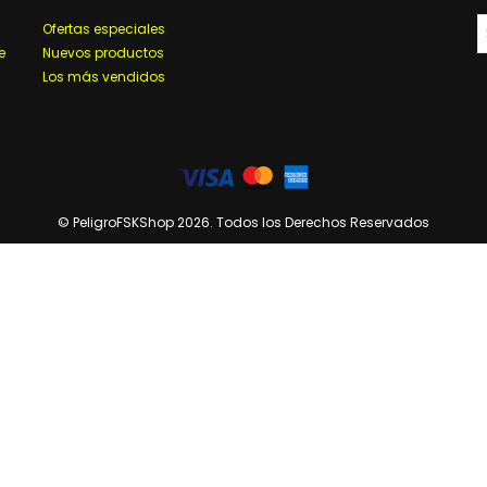
Ofertas especiales
e
Nuevos productos
Los más vendidos
© PeligroFSKShop 2026. Todos los Derechos Reservados