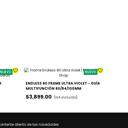
NUEVO
NUEVO
R
ENDLESS 80 FRAME ULTRA VIOLET - GUÍA
PATINES 
MULTIFUNCIÓN 80/84/100MM
URBANO /
$3,899.00
$3,099
(IVA incluído)
antente atento de las novedades