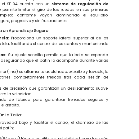
, el KF-X4 cuenta con un
sistema de regulación de
 permite limitar el giro de las ruedas en sus primeras
ompleto conforme vayan dominando el equilibrio,
uro, progresivo y sin frustraciones.
a un Aprendizaje Seguro:
ncia:
Proporciona un soporte lateral superior al de los
tela, facilitando el control de los cantos y manteniendo
as:
Su ajuste sencillo permite que la bota se expanda
e, asegurando que el patín lo acompañe durante varias
erior (liner) es altamente acolchado, extraíble y lavable, lo
atines completamente frescos tras cada sesión de
s de precisión que garantizan un deslizamiento suave,
bera la velocidad.
o de fábrica para garantizar frenados seguros y
 el asfalto.
n la Talla:
avedad bajo y facilitar el control, el diámetro de las
 patín:
/64mm (Máximo equilibrio y estabilidad para los más