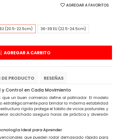
AGREGAR A FAVORITOS
EU (20.5-22.5cm)
36-39 EU (22.5-24.5cm)
AGREGAR A CARRITO
S DE PRODUCTO
RESEÑAS
d y Control en Cada Movimiento
que un buen comienzo define al patinador. El modelo
o estratégicamente para brindar la máxima estabilidad
estructura rígida protege el tobillo de vicios posturales y
terior acolchado asegura horas de práctica y diversión
ecnología Ideal para Aprender
onvencionales que pueden rodar demasiado rápido para