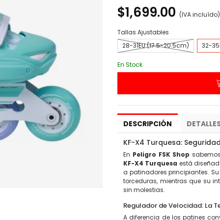
$1,699.00
(IVA incluído)
Tallas Ajustables
28-31EU (17.5-20.5cm)
32-35
En Stock
DESCRIPCIÓN
DETALLE
KF-X4 Turquesa: Segurida
En
Peligro FSK Shop
sabemos 
KF-X4 Turquesa
está diseñad
a patinadores principiantes. Su 
torceduras, mientras que su in
sin molestias.
Regulador de Velocidad: La T
A diferencia de los patines c