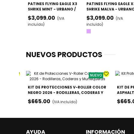
PATINES FLYING EAGLE X3
PATINES FLYING EAGLE X
SHRIKE MINT - URBANO /
SHRIKE MALVA - URBANO
FREESKATE (DOBLE TALLA)
FREESKATE
$3,099.00
$3,099.00
(IVA
(IVA
incluído)
incluído)
Lila
NUEVOS PRODUCTOS
NUEVO
NUEVO
LA -
KIT DE PROTECCIONES V-ROLLER COLOR
KIT DE 
DO
NEGRO 2026 - RODILLERAS, CODERAS Y
ASPHALT
Lila
MUÑEQUERAS
CODERA
$665.00
$665.
(IVA incluído)
AYUDA
INFORMACIÓN