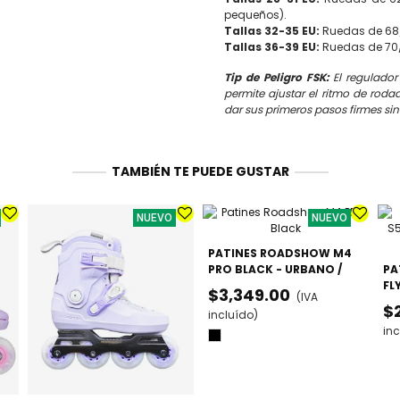
pequeños).
Tallas 32-35 EU:
Ruedas de 68/
Tallas 36-39 EU:
Ruedas de 70/
Tip de Peligro FSK:
El regulador
permite ajustar el ritmo de rod
dar sus primeros pasos firmes sin
TAMBIÉN TE PUEDE GUSTAR
NUEVO
NUEVO
PATINES ROADSHOW M4
PRO BLACK - URBANO /
PA
FREESKATE AVANZADO
FL
$3,349.00
(IVA
PR
$
incluído)
AJ
inc
Negro