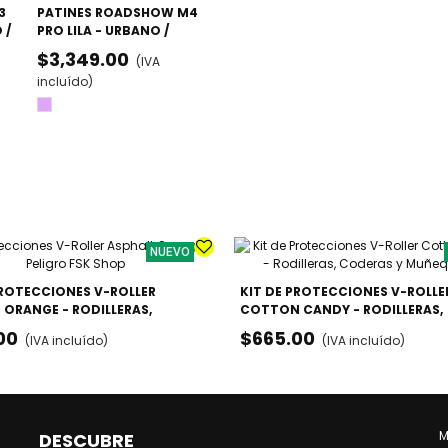
3
PATINES ROADSHOW M4
 /
PRO LILA - URBANO /
FREESKATE AVANZADO
$3,349.00
(IVA
incluído)
Lila
NUEVO
PROTECCIONES V-ROLLER
KIT DE PROTECCIONES V-ROLLE
 ORANGE - RODILLERAS,
COTTON CANDY - RODILLERAS,
S Y MUÑEQUERAS
CODERAS Y MUÑEQUERAS
00
$665.00
(IVA incluído)
(IVA incluído)
M
DESCUBRE