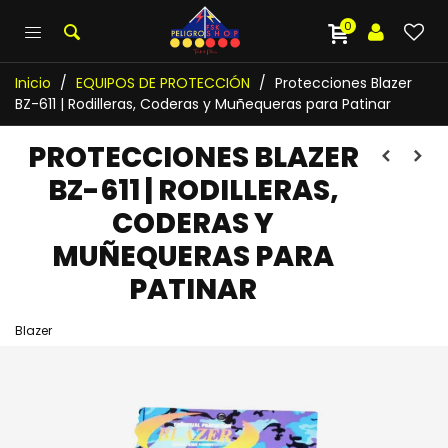
0
Inicio
/
EQUIPOS DE PROTECCIÓN
/
Protecciones Blazer
BZ-611 | Rodilleras, Coderas y Muñequeras para Patinar
PROTECCIONES BLAZER
BZ-611 | RODILLERAS,
CODERAS Y
MUÑEQUERAS PARA
PATINAR
Blazer