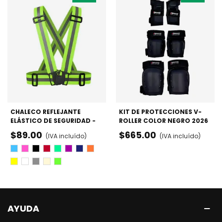
CHALECO REFLEJANTE
KIT DE PROTECCIONES V-
ELÁSTICO DE SEGURIDAD -
ROLLER COLOR NEGRO 2026
PATINAJE Y CICLISMO
- RODILLERAS, CODERAS Y
$89.00
$665.00
(IVA incluído)
(IVA incluído)
MUÑEQUERAS
Azul
Rosa
Negro
Rojo
Verde
Morado
Azul
Naraja
Marino
Amarillo
Blanco
Gris
Beige
Fosforescente
AYUDA