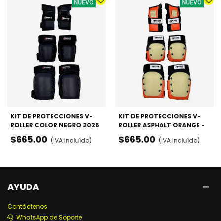
NUEVO
NUEVO
KIT DE PROTECCIONES V-
KIT DE PROTECCIONES V-
ROLLER COLOR NEGRO 2026
ROLLER ASPHALT ORANGE -
- RODILLERAS, CODERAS Y
RODILLERAS, CODERAS Y
$665.00
$665.00
(IVA incluído)
(IVA incluído)
MUÑEQUERAS
MUÑEQUERAS
AYUDA
Contáctenos
WhatsApp de Soporte