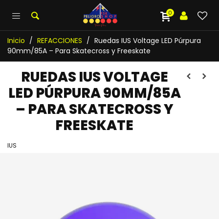
0
Inicio
/
REFACCIONES
/
Ruedas IUS Voltage LED Púrpura
90mm/85A – Para Skatecross y Freeskate
RUEDAS IUS VOLTAGE
LED PÚRPURA 90MM/85A
– PARA SKATECROSS Y
FREESKATE
IUS