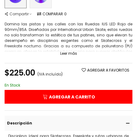
Compartir
COMPARAR
0
Domina las pistas y las calles con las Ruedas IUS LED Rojo de
90mm/85A. Diseñadas por International Urban Skate, estas ruedas
no solo transforman la estética de tus patines, sino que elevan tu
desempeño en disciplinas exigentes como el Skatecross y el
Freeskate nocturno. Gracias a su compuesto de poliuretano (PU)
premium, ofrecen la estabilidad necesaria para superar obstáculos
Leer más
a alta velocidad y aterrizajes precisos en circuitos urbanos. Su
sistema de iluminación por dinamo magnético garantiza
visibilidad total sin baterías, convirtiéndote en el centro de atención
$225.00
AGREGAR A FAVORITOS
mientras mantienes un agarre superior en asfalto y concreto.
(IVA incluído)
*1PZA
En Stock
AGREGAR A CARRITO
Descripción
Disciplina: Ideal para Skatecross, Freeskate y rutas urbanas de