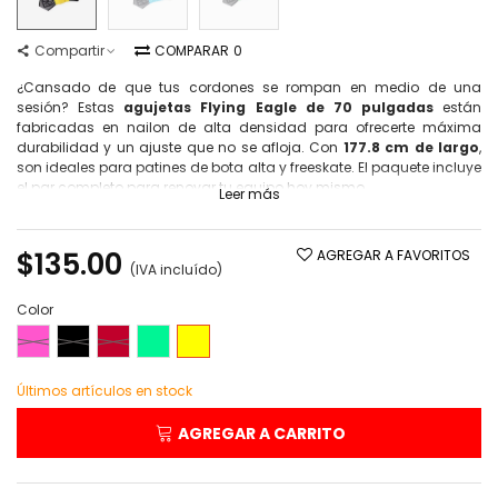
Compartir
COMPARAR
0
¿Cansado de que tus cordones se rompan en medio de una
sesión? Estas
agujetas Flying Eagle de 70 pulgadas
están
fabricadas en nailon de alta densidad para ofrecerte máxima
durabilidad y un ajuste que no se afloja. Con
177.8 cm de largo
,
son ideales para patines de bota alta y freeskate. El paquete incluye
el par completo para renovar tu equipo hoy mismo.
Leer más
$135.00
AGREGAR A FAVORITOS
(IVA incluído)
Color
Rosa
Negro
Rojo
Verde
Amarillo
Últimos artículos en stock
AGREGAR A CARRITO