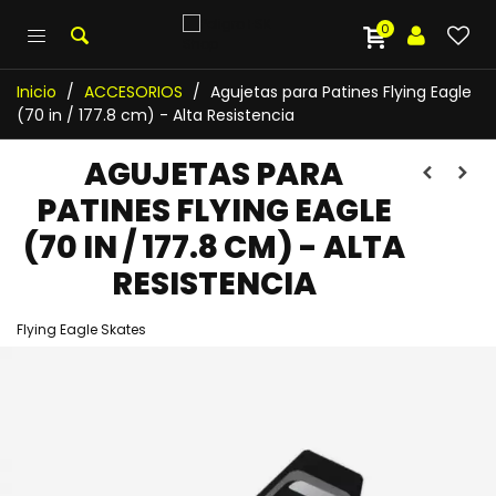
0
Inicio
/
ACCESORIOS
/
Agujetas para Patines Flying Eagle
(70 in / 177.8 cm) - Alta Resistencia
AGUJETAS PARA
PATINES FLYING EAGLE
(70 IN / 177.8 CM) - ALTA
RESISTENCIA
Flying Eagle Skates