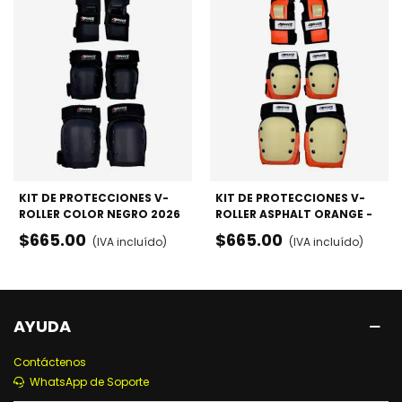
KIT DE PROTECCIONES V-
KIT DE PROTECCIONES V-
ROLLER COLOR NEGRO 2026
ROLLER ASPHALT ORANGE -
- RODILLERAS, CODERAS Y
RODILLERAS, CODERAS Y
$665.00
$665.00
(IVA incluído)
(IVA incluído)
MUÑEQUERAS
MUÑEQUERAS
AYUDA
Contáctenos
WhatsApp de Soporte