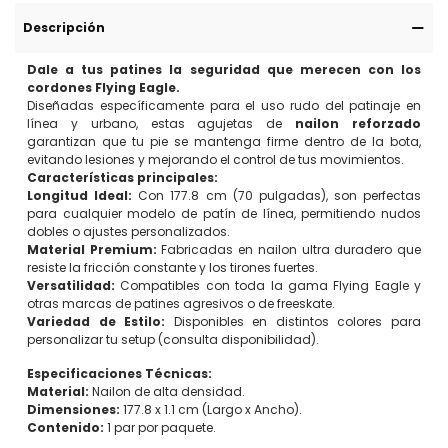
Descripción
Dale a tus patines la seguridad que merecen con los
cordones Flying Eagle.
Diseñadas específicamente para el uso rudo del patinaje en
línea y urbano, estas agujetas de
nailon reforzado
garantizan que tu pie se mantenga firme dentro de la bota,
evitando lesiones y mejorando el control de tus movimientos.
Características principales:
Longitud Ideal:
Con 177.8 cm (70 pulgadas), son perfectas
para cualquier modelo de patín de línea, permitiendo nudos
dobles o ajustes personalizados.
Material Premium:
Fabricadas en nailon ultra duradero que
resiste la fricción constante y los tirones fuertes.
Versatilidad:
Compatibles con toda la gama Flying Eagle y
otras marcas de patines agresivos o de freeskate.
Variedad de Estilo:
Disponibles en distintos colores para
personalizar tu setup (consulta disponibilidad).
Especificaciones Técnicas:
Material:
Nailon de alta densidad.
Dimensiones:
177.8 x 1.1 cm (Largo x Ancho).
Contenido:
1 par por paquete.