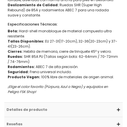
Deslizamiento de Calidad:
Ruedas SHR (Super High
Rebound) de 85A y rodamientos ABEC 7 para una rodada
suave y constante.
Especificaciones Técnicas:
Bota:
Hard-shell monobloque de material compuesto ultra
resistente.
Tallas Disponibles:
EU 27-31(17-20cm), 32-36(20-23cm) y 37-
41(23-26cm).
Cierres:
Hebilla de memoria, cierre de trinquete 45º y velcro.
Ruedas:
SHR 85A PU (Tallas según bota: 62-64mm / 70-72mm
/ 74-76mm).
Rodamientos:
ABEC 7 de alta precisión.
Seguridad:
Freno universal incluido.
Producto Vegan:
100% libre de materiales de origen animal.
¡Elige el color favorito (Púrpura, Azul o Negro) y equípalos en
Peligro FSK Shop!
Detalles de producto
Reseñas