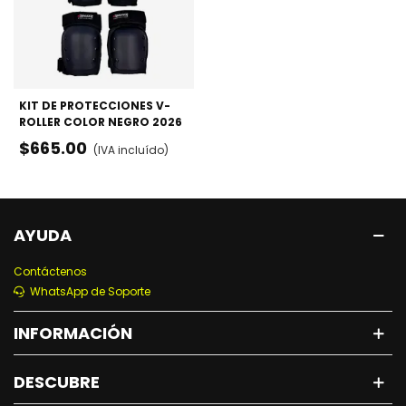
KIT DE PROTECCIONES V-
ROLLER COLOR NEGRO 2026
- RODILLERAS, CODERAS Y
$665.00
(IVA incluído)
MUÑEQUERAS
AYUDA
Contáctenos
WhatsApp de Soporte
INFORMACIÓN
DESCUBRE