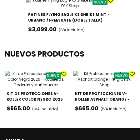
NUEVO
PATINES FLYING EAGLE X3 SHRIKE MINT -
URBANO / FREESKATE (DOBLE TALLA)
$3,099.00
(IVA incluído)
NUEVOS PRODUCTOS
NUEVO
NUEVO
KIT DE PROTECCIONES V-
KIT DE PROTECCIONES V-
ROLLER COLOR NEGRO 2026
ROLLER ASPHALT ORANGE -
- RODILLERAS, CODERAS Y
RODILLERAS, CODERAS Y
$665.00
$665.00
(IVA incluído)
(IVA incluído)
MUÑEQUERAS
MUÑEQUERAS