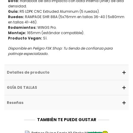
Bota:
Hardboot de alto impacto con bota interna (liner) de alta
densidad.
Guía:
R5 LDPK CNC Extruded Aluminum (5 ruedas).
Ruedas:
RAMPAGE SHR 88A (5x76mm en tallas 36-40 | 5x80mm
en tallas 41-46).
Rodamientos:
WINGS Pro.
Montaje:
165mm (estándar compatible).
Producto Vegan:
Sí.
Disponible en Peligro FSK Shop: Tu tienda de confianza para
patinaje especializado.
Detalles de producto
GUÍA DE TALLAS
Reseñas
TAMBIÉN TE PUEDE GUSTAR