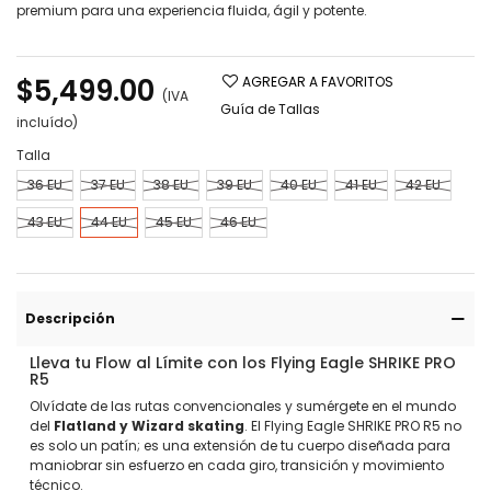
premium para una experiencia fluida, ágil y potente.
Leer más
$5,499.00
AGREGAR A FAVORITOS
(IVA
Guía de Tallas
incluído)
Talla
36 EU
37 EU
38 EU
39 EU
40 EU
41 EU
42 EU
43 EU
44 EU
45 EU
46 EU
Descripción
Lleva tu Flow al Límite con los Flying Eagle SHRIKE PRO
R5
Olvídate de las rutas convencionales y sumérgete en el mundo
del
Flatland y Wizard skating
. El Flying Eagle SHRIKE PRO R5 no
es solo un patín; es una extensión de tu cuerpo diseñada para
maniobrar sin esfuerzo en cada giro, transición y movimiento
técnico.