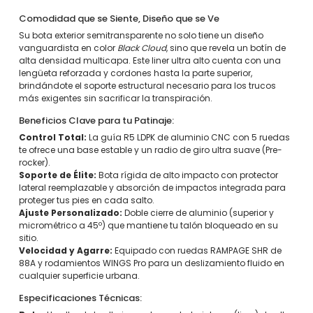
Comodidad que se Siente, Diseño que se Ve
Su bota exterior semitransparente no solo tiene un diseño
vanguardista en color
Black Cloud
, sino que revela un botín de
alta densidad multicapa. Este liner ultra alto cuenta con una
lengüeta reforzada y cordones hasta la parte superior,
brindándote el soporte estructural necesario para los trucos
más exigentes sin sacrificar la transpiración.
Beneficios Clave para tu Patinaje:
Control Total:
La guía R5 LDPK de aluminio CNC con 5 ruedas
te ofrece una base estable y un radio de giro ultra suave (Pre-
rocker).
Soporte de Élite:
Bota rígida de alto impacto con protector
lateral reemplazable y absorción de impactos integrada para
proteger tus pies en cada salto.
Ajuste Personalizado:
Doble cierre de aluminio (superior y
micrométrico a 45º) que mantiene tu talón bloqueado en su
sitio.
Velocidad y Agarre:
Equipado con ruedas RAMPAGE SHR de
88A y rodamientos WINGS Pro para un deslizamiento fluido en
cualquier superficie urbana.
Especificaciones Técnicas: