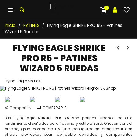
0
Inicio
/
PATINES
/
Flying Eagle SHRIKE PRO R5 - Patines
Wizard 5 Ruedas
FLYING EAGLE SHRIKE
PRO R5 - PATINES
WIZARD 5 RUEDAS
Flying Eagle Skates
Compartir
COMPARAR
0
Las FlyingEagle
SHRIKE Pro R5
son patines urbanos de alto
rendimiento diseñados para flatland y estilo wizard. Ofrecen control
preciso, gran comodidad y una configuración profesional con
chasis pre-rocker, botín de doble densidad y componentes