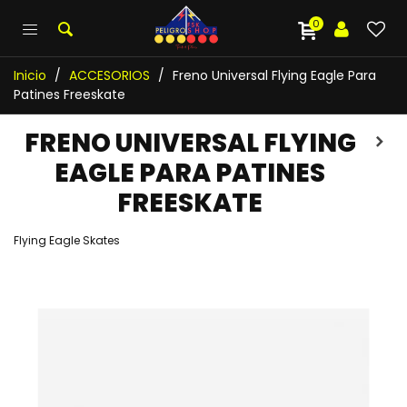
0
Inicio
/
ACCESORIOS
/
Freno Universal Flying Eagle Para
Patines Freeskate
FRENO UNIVERSAL FLYING
EAGLE PARA PATINES
FREESKATE
Flying Eagle Skates