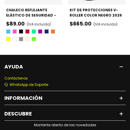
CHALECO REFLEJANTE
KIT DE PROTECCIONES V-
ELÁSTICO DE SEGURIDAD -
ROLLER COLOR NEGRO 2026
PATINAJE Y CICLISMO
- RODILLERAS, CODERAS Y
$89.00
$665.00
(IVA incluído)
(IVA incluído)
MUÑEQUERAS
Azul
Rosa
Negro
Rojo
Verde
Morado
Azul
Naraja
Marino
Amarillo
Blanco
Gris
Beige
Fosforescente
AYUDA
Contáctenos
WhatsApp de Soporte
INFORMACIÓN
DESCUBRE
Mantente atento de las novedades