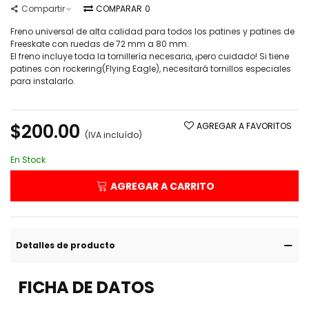
Compartir
COMPARAR
0
Freno universal de alta calidad para todos los patines y patines de
Freeskate con ruedas de 72 mm a 80 mm.
El freno incluye toda la tornillería necesaria, ¡pero cuidado! Si tiene
patines con rockering(Flying Eagle), necesitará tornillos especiales
para instalarlo.
Leer más
$200.00
AGREGAR A FAVORITOS
(IVA incluído)
En Stock
AGREGAR A CARRITO
Detalles de producto
FICHA DE DATOS